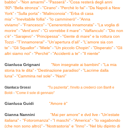
babbo"
"Non amarmi"
"Passerà"
"Cosa resterà degli anni
-
-
-
'80
"Bella stronza"
"Cirano"
"Perchè lo fai"
"Da Napoli a New
"-
-
-
-
York"
"Sulla porta"
"Malinconoia"
"Erba di casa
-
-
-
mia"
"Inevitabile follia"
"Io camminerò"
"Anna
-
-
-
viviamo"
"Francesco"
"Cenerentola innamorata"
"La voglia di
-
-
-
morire"
"Vent'anni"
"Ci vorrebbe il mare"
"Vaffanculo"
"Dio non
-
-
-
-
c'è"
"Sarajevo"
"Principessa"
"Gente di mare" e la rottura con
-
-
-
Tozzi
"T'innamorerai"
"Un'apertura d'ali"
"L'amore sia con
-
-
-
te"
"Gli Squallor"
"Miele"
"Un piccolo Chopin"
"Disperato"
"Gli
-
-
-
-
-
altri siamo noi"
"Perchè"
"Accidenti a te"
"Il niente"
-
-
-
Gianluca Grignani
"Non insegnate ai bambini"
"La mia
-
storia tra le dita"
"Destinazione paradiso"
"Lacrime dalla
-
-
luna"
"Cammina nel sole"
"Nanì"
-
-
Gianluca Grossi
"Tu pazienta", l'invito a crederci con Banfi e
Boldi
-
"Come il sole di gennaio"
Gianluca Guidi
"Amore è"
Gianna Nannini
"Mai per amore" e dvd live
"Un'estate
-
italiana"
"Fotoromanza"
"I maschi"
"America"
"Io vagabondo
-
-
-
-
(che non sono altro)"
"Nostrastoria" e "Inno"
"Nel blu dipinto di
-
-