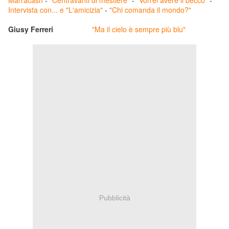
Marracash
-
"Centravanti di mestiere"
-
"Vorrei avere il becco"
-
Intervista con... e "L'amicizia"
-
"Chi comanda il mondo?"
Giusy Ferreri
"Ma il cielo è sempre più blu"
Pubblicità