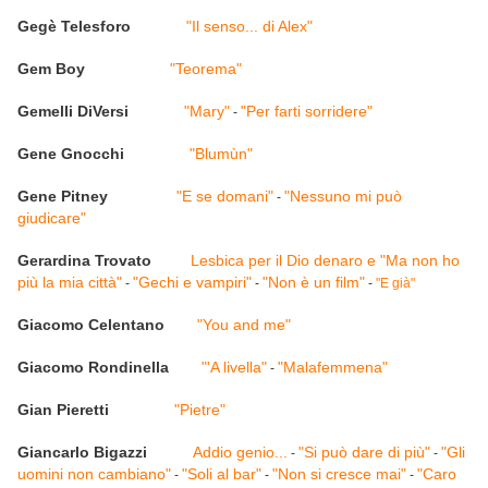
Gegè Telesforo
"Il senso... di Alex"
Gem Boy
"Teorema"
Gemelli DiVersi
"Mary"
"Per farti sorridere"
-
Gene Gnocchi
"Blumùn"
Gene Pitney
"E se domani"
"Nessuno mi può
-
giudicare"
Gerardina Trovato
Lesbica per il Dio denaro e "Ma non ho
più la mia città"
"Gechi e vampiri"
"Non è un film"
-
-
-
"E già"
Giacomo Celentano
"You and me"
Giacomo Rondinella
"'A livella"
"Malafemmena"
-
Gian Pieretti
"Pietre"
Giancarlo Bigazzi
Addio genio...
"Si può dare di più"
"Gli
-
-
uomini non cambiano"
"Soli al bar"
"Non si cresce mai"
"Caro
-
-
-