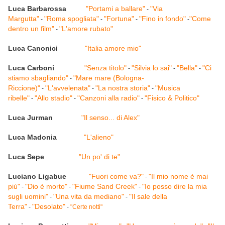
Luca Barbarossa
"Portami a ballare"
"Via
-
Margutta"
"Roma spogliata"
"Fortuna"
"Fino in fondo"
"Come
-
-
-
-
dentro un film"
"L'amore rubato"
-
Luca Canonici
"Italia amore mio"
Luca Carboni
"Senza titolo"
"Silvia lo sai"
"Bella"
"Ci
-
-
-
stiamo sbagliando"
"Mare mare (Bologna-
-
Riccione)"
"L'avvelenata"
"La nostra storia"
"Musica
-
-
-
ribelle"
"Allo stadio"
"Canzoni alla radio"
"Fisico & Politico"
-
-
-
Luca Jurman
"Il senso... di Alex"
Luca Madonia
"L'alieno"
Luca Sepe
"Un po' di te"
Luciano Ligabue
"Fuori come va?"
"Il mio nome è mai
-
più"
"Dio è morto"
"Fiume Sand Creek"
"Io posso dire la mia
-
-
-
sugli uomini"
"Una vita da mediano"
"Il sale della
-
-
Terra"
"Desolato"
-
-
"Certe notti"