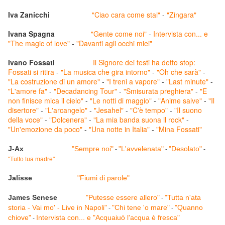
Iva Zanicchi
"Ciao cara come stai"
-
"Zingara"
Ivana Spagna
"Gente come noi"
-
Intervista con... e
"The magic of love"
-
"Davanti agli occhi miei"
Ivano Fossati
Il Signore dei testi ha detto stop:
Fossati si ritira
-
"La musica che gira intorno"
-
"Oh che sarà"
-
"La costruzione di un amore"
-
"I treni a vapore"
-
"Last minute"
-
"L'amore fa"
-
"Decadancing Tour"
-
"Smisurata preghiera"
-
"E
non finisce mica il cielo"
-
"Le notti di maggio"
-
"Anime salve"
-
"Il
disertore"
-
"L'arcangelo"
-
"Jesahel"
-
"C'è tempo"
-
"Il suono
della voce"
-
"Dolcenera"
-
"La mia banda suona il rock"
-
"Un'emozione da poco"
-
"Una notte in Italia"
-
"Mina Fossati"
J-Ax
"Sempre noi"
"L'avvelenata"
"Desolato"
-
-
-
"Tutto tua madre"
Jalisse
"Fiumi di parole"
James Senese
"Putesse essere allero"
"Tutta n'ata
-
storia - Vai mo' - Live in Napoli"
"Chi tene 'o mare"
"Quanno
-
-
chiove"
Intervista con... e "Acquaiuò l'acqua è fresca"
-