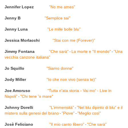
Jennifer Lopez
"No me ames"
Jenny B
"Semplice sai"
Jenny Luna
"Le mille bolle blu"
Jessica Morlacchi
"Stai con me (Forever)"
Jimmy Fontana
"Che sarà"
La morte e "Il mondo"
"Una
-
-
vecchia canzone italiana"
Jo Squillo
"Siamo donne"
Jody Miller
"Io che non vivo (senza te)"
Joe Amoruso
"Tutta n'ata storia - Vai mo' - Live in
Napoli"
"Chi tene 'o mare"
-
Johnny Dorelli
"L'immensità"
"Nel blu dipinto di blu" e il
-
mistero sulla genesi del brano
"Piove"
"Meglio così"
-
-
Josè Feliciano
"Il mio canto libero"
"Che sarà"
-