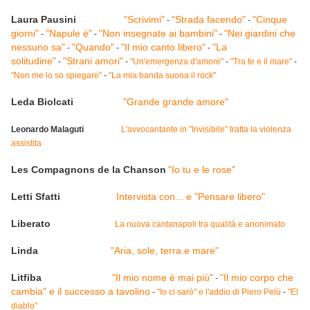
Laura Pausini
"Scrivimi"
"Strada facendo"
"Cinque
-
-
giorni"
"Napule è"
"Non insegnate ai bambini"
"Nei giardini che
-
-
-
nessuno sa"
"Quando"
"Il mio canto libero"
"La
-
-
-
solitudine"
"Strani amori"
-
-
"Un'emergenza d'amore"
-
"Tra te e il mare"
-
"Non me lo so spiegare"
-
"La mia banda suona il rock"
Leda Biolcati
"Grande grande amore"
Leonardo Malaguti
L'avvocantante in "Invisibile" tratta la violenza
assistita
Les Compagnons de la Chanson
"Io tu e le rose"
Letti Sfatti
Intervista con... e "Pensare libero"
Liberato
La nuova cantanapoli tra qualità e anonimato
Linda
"Aria, sole, terra e mare"
Litfiba
"Il mio nome è mai più"
"Il mio corpo che
-
cambia" e il successo a tavolino
-
"Io ci sarò" e l'addio di Piero Pelù
-
"El
diablo"