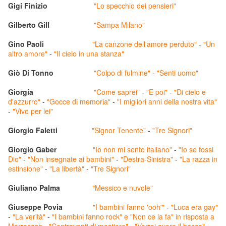
Gigi Finizio
"Lo specchio dei pensieri"
Gilberto Gill
"Sampa Milano"
Gino Paoli
"La canzone dell'amore perduto"
-
"Un
altro amore"
-
"Il cielo in una stanza"
Giò Di Tonno
"Colpo di fulmine"
-
"Senti uomo"
Giorgia
"Come saprei"
-
"E poi"
-
"Di cielo e
d'azzurro"
-
"Gocce di memoria"
-
"I migliori anni della nostra vita"
-
"Vivo per lei"
Giorgio Faletti
"Signor Tenente"
-
"Tre Signori"
Giorgio Gaber
"Io non mi sento italiano"
-
"Io se fossi
Dio"
-
"Non insegnate ai bambini"
-
"Destra-Sinistra"
-
"La razza in
estinsione"
-
"La libertà"
-
"Tre Signori"
Giuliano Palma
"Messico e nuvole"
Giuseppe Povia
"I bambini fanno 'ooh'"
-
"Luca era gay"
-
"La verità"
-
"I bambini fanno rock" e "Non ce la fa" in risposta a