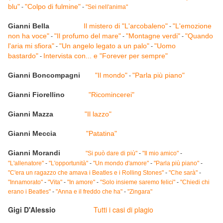
blu"
"Colpo di fulmine"
-
-
"Sei nell'anima"
Gianni Bella
Il mistero di "L'arcobaleno"
"L'emozione
-
non ha voce"
"Il profumo del mare"
"Montagne verdi"
"Quando
-
-
-
l'aria mi sfiora"
"Un angelo legato a un palo"
"Uomo
-
-
bastardo"
Intervista con... e "Forever per sempre"
-
Gianni Boncompagni
"Il mondo"
"Parla più piano"
-
Gianni Fiorellino
"Ricomincerei"
Gianni Mazza
"Il lazzo"
Gianni Meccia
"Patatina"
Gianni Morandi
"Si può dare di più"
-
"Il mio amico"
-
"L'allenatore"
-
"L'opportunità"
-
"Un mondo d'amore"
-
"Parla più piano"
-
"C'era un ragazzo che amava i Beatles e i Rolling Stones"
-
"Che sarà"
-
"Innamorato"
-
"Vita"
-
"In amore"
-
"Solo insieme saremo felici"
-
"Chiedi chi
erano i Beatles"
-
"Anna e il freddo che ha"
-
"Zingara"
Gigi D'Alessio
Tutti i casi di plagio