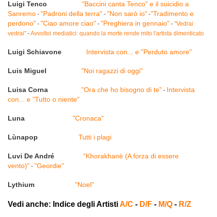
Luigi Tenco
"Baccini canta Tenco" e il suicidio a
Sanremo
"Padroni della terra"
"Non sarò io"
"Tradimento e
-
-
-
perdono"
"Ciao amore ciao"
"Preghiera in gennaio"
-
-
-
"Vedrai
vedrai"
-
Avvoltoi mediatici: quando la morte rende mito l'artista dimenticato
Luigi Schiavone
Intervista con... e "Perduto amore"
Luis Miguel
"Noi ragazzi di oggi"
Luisa Corna
"Ora che ho bisogno di te"
Intervista
-
con... e "Tutto o niente"
Luna
"Cronaca"
Lùnapop
Tutti i plagi
Luvi De André
"Khorakhanè (A forza di essere
vento)"
"Geordie"
-
Lythium
"Noel"
Vedi anche: Indice degli Artisti
A/C
-
D/F
-
M/Q
-
R/Z