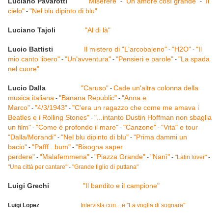
Luciano Pavarotti
"Miserere"
"Un amore così grande"
"Il
-
-
cielo"
"Nel blu dipinto di blu"
-
Luciano Tajoli
"Al di là"
Lucio Battisti
Il mistero di "L'arcobaleno"
"H2O"
"Il
-
-
mio canto libero"
"Un'avventura"
"Pensieri e parole"
"La spada
-
-
-
nel cuore"
Lucio Dalla
"Caruso"
Cade un'altra colonna della
-
musica italiana
"Banana Republic"
"Anna e
-
-
Marco"
"4/3/1943"
"C'era un ragazzo che come me amava i
-
-
Beatles e i Rolling Stones"
"...intanto Dustin Hoffman non sbaglia
-
un film"
"Come è profondo il mare"
"Canzone"
"Vita" e tour
-
-
-
"Dalla/Morandi"
"Nel blu dipinto di blu"
"Prima dammi un
-
-
bacio"
"Pafff...bum"
"Bisogna saper
-
-
perdere"
"Malafemmena"
"Piazza Grande"
"Nanì"
-
-
-
-
"Latin lover"
-
"Una città per cantare"
-
"Grande figlio di puttana"
Luigi Grechi
"Il bandito e il campione"
Luigi Lopez
Intervista con... e "La voglia di sognare"