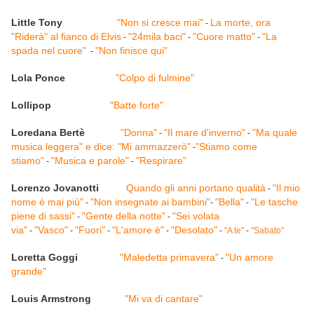
Little Tony
"Non si cresce mai"
La morte, ora
-
"Riderà" al fianco di Elvis
"24mila baci"
"Cuore matto"
"La
-
-
-
spada nel cuore"
"Non finisce qui"
-
Lola Ponce
"Colpo di fulmine"
Lollipop
"Batte forte"
Loredana Bertè
"Donna"
"Il mare d'inverno"
"Ma quale
-
-
musica leggera" e dice: "Mi ammazzerò"
"Stiamo come
-
stiamo"
"Musica e parole"
"Respirare"
-
-
Lorenzo Jovanotti
Quando gli anni portano qualità
"Il mio
-
nome è mai più"
"Non insegnate ai bambini"
"Bella"
"Le tasche
-
-
-
piene di sassi"
"Gente della notte"
"Sei volata
-
-
via"
"Vasco"
"Fuori"
"L'amore è"
"Desolato"
-
-
-
-
-
"A te"
-
"Sabato"
Loretta Goggi
"Maledetta primavera"
"Un amore
-
grande"
Louis Armstrong
"Mi va di cantare"