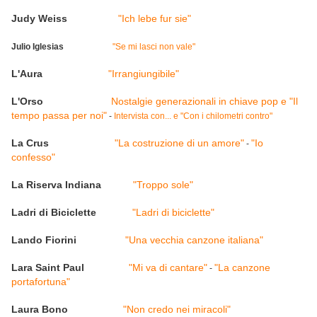
Judy Weiss
"Ich lebe fur sie"
Julio Iglesias
"Se mi lasci non vale"
L'Aura
"Irrangiungibile"
L'Orso
Nostalgie generazionali in chiave pop e "Il
tempo passa per noi"
-
Intervista con... e "Con i chilometri contro"
La Crus
"La costruzione di un amore"
"Io
-
confesso"
La Riserva Indiana
"Troppo sole"
Ladri di Biciclette
"Ladri di biciclette"
Lando Fiorini
"Una vecchia canzone italiana"
Lara Saint Paul
"Mi va di cantare"
"La canzone
-
portafortuna"
Laura Bono
"Non credo nei miracoli"