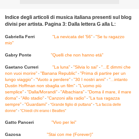
Indice degli articoli di musica italiana presenti sul blog
divisi per artista. Pagina 3: Dalla lettera G alla L:
Gabriella Ferri
"La nevicata del '56"
"Se tu ragazzo
-
mio"
Gabry Ponte
"Quelli che non hanno età"
Gaetano Curreri
"La luna"
"Silvia lo sai"
"...E dimmi che
-
-
non vuoi morire"
"Banana Republic"
"Prima di partire per un
-
-
lungo viaggio"
"Vuoto a perdere"
"30 I nostri anni"
"...intanto
-
-
-
Dustin Hoffman non sbaglia un film"
"L'uomo più
-
semplice"
"Dalla/Morandi"
"Albachiara"
"Doma il mare, il mare
-
-
-
doma"
"Allo stadio"
"Canzoni alla radio"
"La tua ragazza
-
-
-
sempre"
"Guardami"
-
-
"Grande figlio di puttana"
-
"La faccia delle
donne"
-
"Chiedi chi erano i Beatles"
Gatto Panceri
"Vivo per lei"
Gazosa
"Stai con me (Forever)"