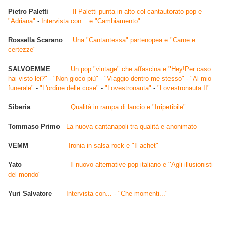
Pietro Paletti
Il Paletti punta in alto col cantautorato pop e
"Adriana"
-
Intervista con... e "Cambiamento"
Rossella Scarano
Una "Cantantessa" partenopea e "Carne e
certezze"
SALVOEMME
Un pop "vintage" che affascina e "Hey!Per caso
hai visto lei?"
-
"Non gioco più"
-
"Viaggio dentro me stesso"
-
"Al mio
funerale"
-
"L'ordine delle cose"
-
"Lovestronauta"
-
"Lovestronauta II"
Siberia
Qualità in rampa di lancio e "Irripetibile"
Tommaso Primo
La nuova cantanapoli tra qualità e anonimato
VEMM
Ironia in salsa rock e "Il achet"
Yato
Il nuovo alternative-pop italiano e "Agli illusionisti
del mondo"
Yuri Salvatore
Intervista con...
-
"Che momenti..."