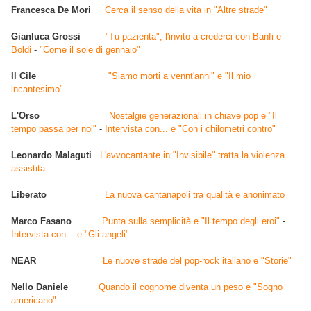
Francesca De Mori
Cerca il senso della vita in "Altre strade"
Gianluca Grossi
"Tu pazienta", l'invito a crederci con Banfi e
Boldi
-
"Come il sole di gennaio"
Il Cile
"Siamo morti a vennt'anni" e "Il mio
incantesimo"
L'Orso
Nostalgie generazionali in chiave pop e "Il
tempo passa per noi"
-
Intervista con... e "Con i chilometri contro"
Leonardo Malaguti
L'avvocantante in "Invisibile" tratta la violenza
assistita
Liberato
La nuova cantanapoli tra qualità e anonimato
Marco Fasano
Punta sulla semplicità e "Il tempo degli eroi"
-
Intervista con... e "Gli angeli"
NEAR
Le nuove strade del pop-rock italiano e "Storie"
Nello Daniele
Quando il cognome diventa un peso e "Sogno
americano"