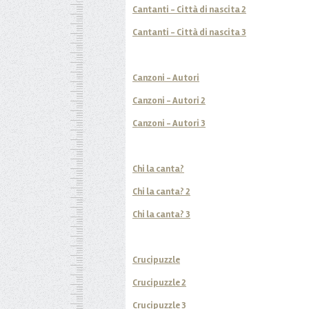
Cantanti - Città di nascita 2
Cantanti - Città di nascita 3
Canzoni - Autori
Canzoni - Autori 2
Canzoni - Autori 3
Chi la canta?
Chi la canta? 2
Chi la canta? 3
Crucipuzzle
Crucipuzzle 2
Crucipuzzle 3