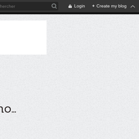
Login
+
Create my blog
...