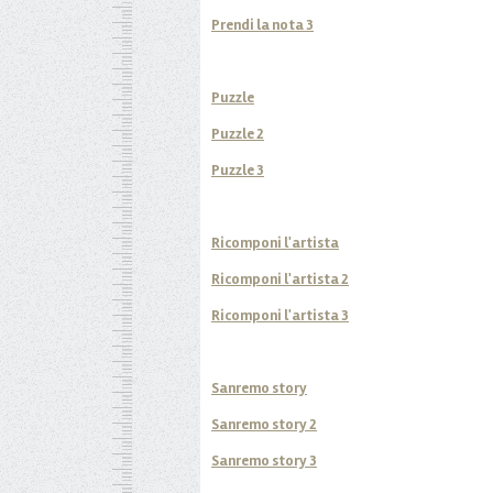
Prendi la nota 3
Puzzle
Puzzle 2
Puzzle 3
Ricomponi l'artista
Ricomponi l'artista 2
Ricomponi l'artista 3
Sanremo story
Sanremo story 2
Sanremo story 3