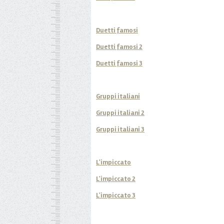
Duetti famosi
Duetti famosi 2
Duetti famosi 3
Gruppi italiani
Gruppi italiani 2
Gruppi italiani 3
L'impiccato
L'impiccato 2
L'impiccato 3