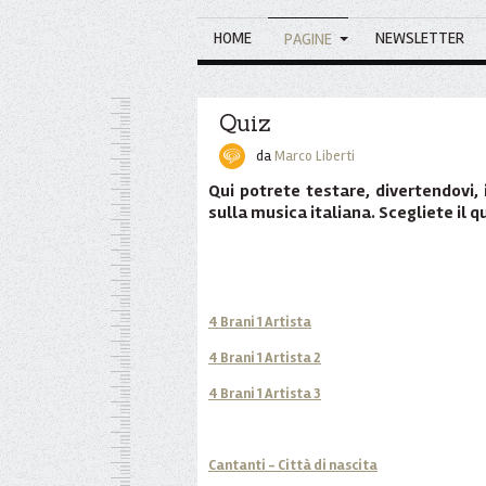
HOME
NEWSLETTER
PAGINE
Quiz
da
Marco Liberti
Qui potrete testare, divertendovi, 
sulla musica italiana. Scegliete il q
4 Brani 1 Artista
4 Brani 1 Artista 2
4 Brani 1 Artista 3
Cantanti - Città di nascita