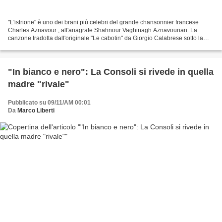
"L'istrione" è uno dei brani più celebri del grande chansonnier francese
Charles Aznavour , all'anagrafe Shahnour Vaghinagh Aznavourian. La
canzone tradotta dall'originale "Le cabotin" da Giorgio Calabrese sotto la
guida degli autori Aznavour e Georges...
"In bianco e nero": La Consoli si rivede in quella
madre "rivale"
Pubblicato su 09/11/AM 00:01
Da
Marco Liberti