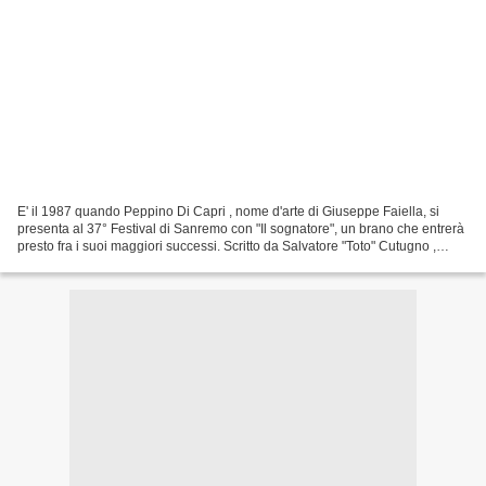
E' il 1987 quando Peppino Di Capri , nome d'arte di Giuseppe Faiella, si
presenta al 37° Festival di Sanremo con "Il sognatore", un brano che entrerà
presto fra i suoi maggiori successi. Scritto da Salvatore "Toto" Cutugno ,
Salvatore De Pasquale, meglio...