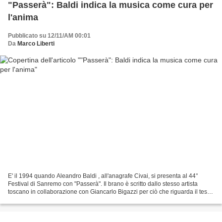
"Passerà": Baldi indica la musica come cura per
l'anima
Pubblicato su 12/11/AM 00:01
Da
Marco Liberti
E' il 1994 quando Aleandro Baldi , all'anagrafe Civai, si presenta al 44°
Festival di Sanremo con "Passerà". Il brano è scritto dallo stesso artista
toscano in collaborazione con Giancarlo Bigazzi per ciò che riguarda il testo
e con Marco Falangiani per...