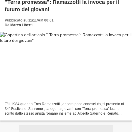
"Terra promessa": Ramazzotti la invoca per il
futuro dei giovani
Pubblicato su 11/11/AM 00:01
Da
Marco Liberti
E' il 1984 quando Eros Ramazzotti , ancora poco conosciuto, si presenta al
34° Festival di Sanremo , categoria giovani, con "Terra promessa" brano
scritto dallo stesso artista romano insieme ad Alberto Salerno e Renato
Brioschi. La canzone affronta tematiche...