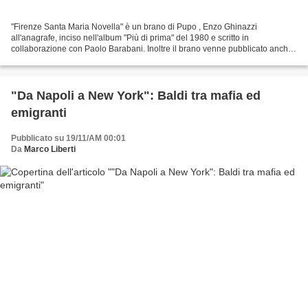
"Firenze Santa Maria Novella" è un brano di Pupo , Enzo Ghinazzi
all'anagrafe, inciso nell'album "Più di prima" del 1980 e scritto in
collaborazione con Paolo Barabani. Inoltre il brano venne pubblicato anche
in un 45 giri insieme a "Cosa farai" . Questo...
"Da Napoli a New York": Baldi tra mafia ed
emigranti
Pubblicato su 19/11/AM 00:01
Da
Marco Liberti