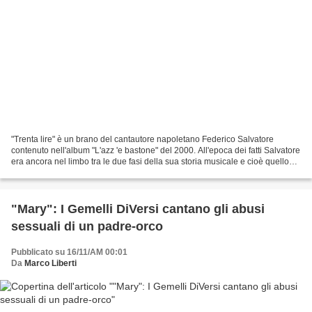
"Trenta lire" è un brano del cantautore napoletano Federico Salvatore
contenuto nell'album "L'azz 'e bastone" del 2000. All'epoca dei fatti Salvatore
era ancora nel limbo tra le due fasi della sua storia musicale e cioè quello
che lo ha visto figura ironica...
"Mary": I Gemelli DiVersi cantano gli abusi
sessuali di un padre-orco
Pubblicato su 16/11/AM 00:01
Da
Marco Liberti