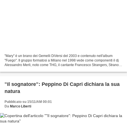
"Mary" è un brano dei Gemelli DiVersi del 2003 e contenuto nell'album
"Fuego". Il gruppo formatosi a Milano nel 1998 vede come componenti il dj
Alessandro Merli, noto come THG, il cantante Francesco Strangers, Strano
per i fans, ed i rapper Emanuele Busnaghi,...
"Il sognatore": Peppino Di Capri dichiara la sua
natura
Pubblicato su 15/11/AM 00:01
Da
Marco Liberti