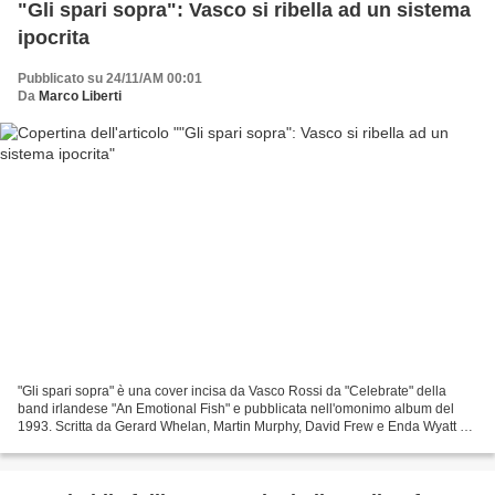
"Gli spari sopra": Vasco si ribella ad un sistema
ipocrita
Pubblicato su 24/11/AM 00:01
Da
Marco Liberti
"Gli spari sopra" è una cover incisa da Vasco Rossi da "Celebrate" della
band irlandese "An Emotional Fish" e pubblicata nell'omonimo album del
1993. Scritta da Gerard Whelan, Martin Murphy, David Frew e Enda Wyatt e
pubblicata nel 1990 nel disco d'esordio...