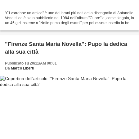
"Ci vorrebbe un amico" è uno dei brani più noti della discografia di Antonello
Venditti ed è stato pubblicato nel 1984 nell'album "Cuore" e, come singolo, in
un 45 giri insieme a "Notte prima degli esami" per poi essere inserito in ben
sei raccolte uscite...
"Firenze Santa Maria Novella": Pupo la dedica
alla sua città
Pubblicato su 20/11/AM 00:01
Da
Marco Liberti