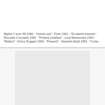
Miglior 1°anni '90 1990 - "Uomini soli" - Pooh 1991 - "Se stiamo insieme" -
Riccardo Cocciante 1992 - "Portami a ballare" - Luca Barbarossa 1993 -
"Mistero" - Enrico Ruggeri 1994 - "Passerà" - Aleandro Baldi 1995 - "Come
saprei" - Giorgia 1996 - "Vorrei...