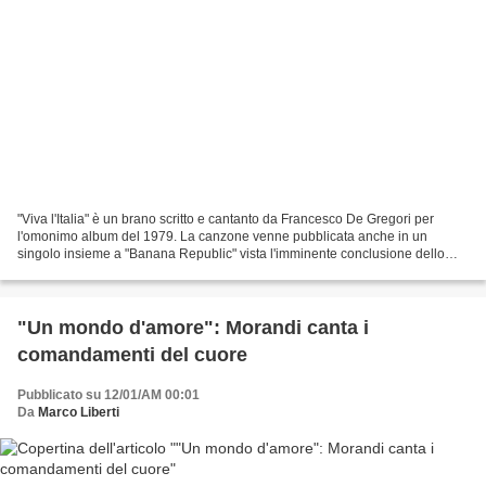
"Viva l'Italia" è un brano scritto e cantanto da Francesco De Gregori per
l'omonimo album del 1979. La canzone venne pubblicata anche in un
singolo insieme a "Banana Republic" vista l'imminente conclusione dello
stesso storico tour eseguito con Lucio...
"Un mondo d'amore": Morandi canta i
comandamenti del cuore
Pubblicato su 12/01/AM 00:01
Da
Marco Liberti