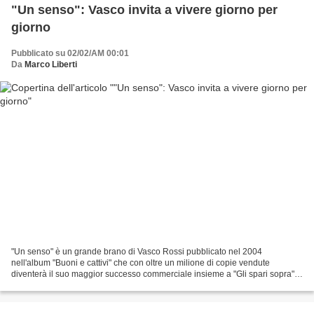
"Un senso": Vasco invita a vivere giorno per
giorno
Pubblicato su 02/02/AM 00:01
Da
Marco Liberti
"Un senso" è un grande brano di Vasco Rossi pubblicato nel 2004
nell'album "Buoni e cattivi" che con oltre un milione di copie vendute
diventerà il suo maggior successo commerciale insieme a "Gli spari sopra"
del 1993. Rimasto ai vertici delle classifiche...