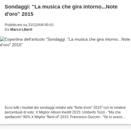
Sondaggi: "La musica che gira intorno...Note
d'oro" 2015
Pubblicato su 31/12/AM 00:01
Da
Marco Liberti
Ecco tutti i risultati dei sondaggi relativi alle "Note d'oro" 2015" con le relative
percentuali di voto: X Miglior Album Inediti 2015: Umberto Tozzi - "Ma che
spettacolo" 90% X Miglior "Best of" 2015: Francesco Guccini - "Se io avessi
previsto tutto...