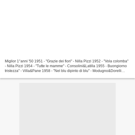
Miglior 1°anni '50 1951 - "Grazie dei fiori" - Nilla Pizzi 1952 - "Vola colomba"
- Nilla Pizzi 1954 - "Tutte le mamme" - Consolini&Latilla 1955 - Buongiorno
tristezza" - Villa&Pane 1958 - "Nel blu dipinto di blu" - Modugno&Dorelli
1959 - "Piove" - Modugno&Dorelli...