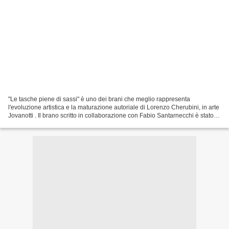
"Le tasche piene di sassi" è uno dei brani che meglio rappresenta
l'evoluzione artistica e la maturazione autoriale di Lorenzo Cherubini, in arte
Jovanotti . Il brano scritto in collaborazione con Fabio Santarnecchi è stato
pubblicato nel 2011 all'interno...