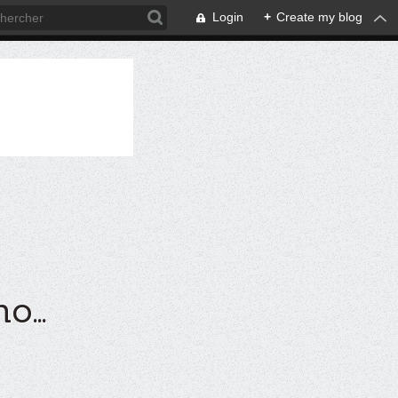
Login
+
Create my blog
...