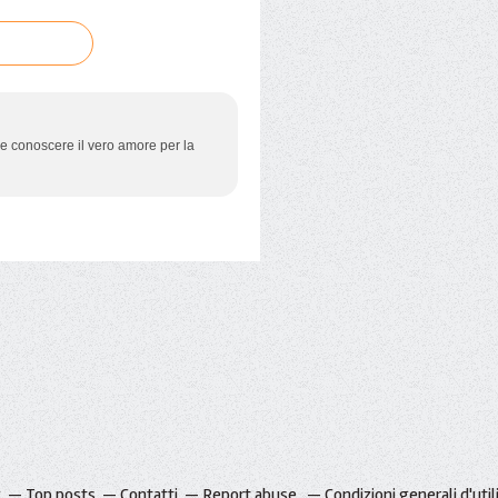
e conoscere il vero amore per la
g
Top posts
Contatti
Report abuse
Condizioni generali d'util