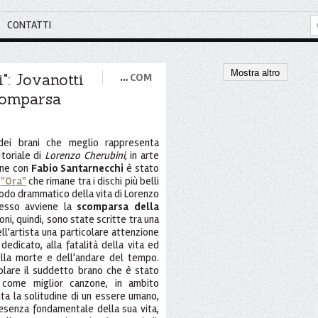
CONTATTI
Mostra altro
": Jovanotti
…
COM
comparsa
i brani che meglio rappresenta
utoriale di
Lorenzo Cherubini
, in arte
ione con
Fabio Santarnecchi
è stato
m
"Ora"
che rimane tra i dischi più belli
riodo drammatico della vita di Lorenzo
tesso avviene la
scomparsa della
ni, quindi, sono state scritte tra una
ll'artista una particolare attenzione
 dedicato, alla fatalità della vita ed
ella morte e dell'andare del tempo.
olare il suddetto brano che è stato
come miglior canzone, in ambito
nta la solitudine di un essere umano,
esenza fondamentale della sua vita,