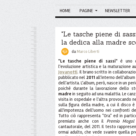
HOME
PAGINE
NEWSLETTER
"Le tasche piene di sassi
la dedica alla madre s
da
Marco Liberti
"Le tasche piene di sassi"
è uno de
l'evoluzione artistica e la maturazione a
Jovanotti
. Il brano scritto in collaboraz
pubblicato nel
2011
all'interno dell'albu
dell'artista. L'album, però, nasce in un pe
poichè durante la lavorazione dello s
madre
in seguito ad una malattia. Le canzo
visita in ospedale e l'altra provocando ne
sulla figura della madre, a cui il disco è
all'impotenza dell'uomo nei confronti d
Tutto ciò rappresenta "Ora" ed in partic
premiato anche con il
Premio Mogol
cantautorale, del 2011. Il testo rapprese
ormai adulto, che vede svanire quella pr