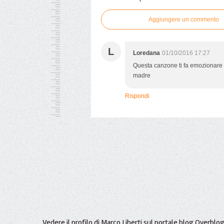
Aggiungere un commento
L
Loredana
01/10/2016 17:27
Questa canzone ti fa emozionare 
madre
Rispondi
Vedere il profilo di
Marco Liberti
sul portale blog Overblo