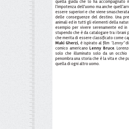
quella guida che lo ha accompagnato nel
l'impotenza dell'uomo ma anche quell'arro
essere superiori e che viene smascherata 
delle conseguenze del destino. Una pr
animali ed in tutti gli elementi della natur
esempio per vivere serenamente ed in p
stupendo che è da catalogare tra i brani pi
che merita di essere classificato come capo
Maki Gherzi
, è ispirato al film
"Lenny"
d
comico americano
Lenny Bruce
. Loren
solo che illuminato solo da un occhio
penombra una storia che è la vita e che 
quella di ogni altro uomo.