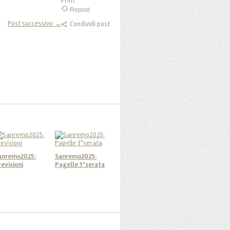
Print
Repost
Post successivo →
Condividi post
anremo2025:
Sanremo2025:
revisioni
Pagelle 3°serata