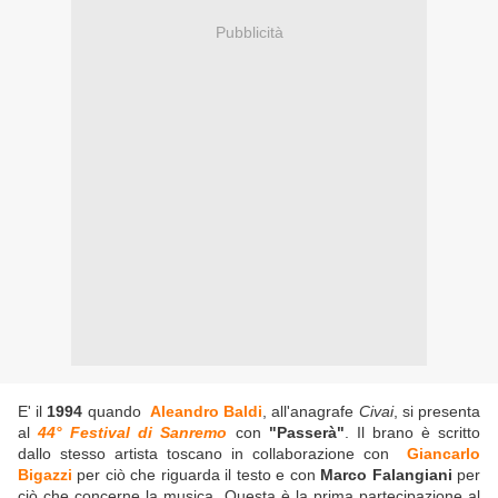
Pubblicità
E' il
1994
quando
Aleandro Baldi
, all'anagrafe
Civai
, si presenta
al
44° Festival di Sanremo
con
"Passerà"
. Il brano è scritto
dallo stesso artista toscano in collaborazione con
Giancarlo
Bigazzi
per ciò che riguarda il testo e con
Marco Falangiani
per
ciò che concerne la musica. Questa è la prima partecipazione al