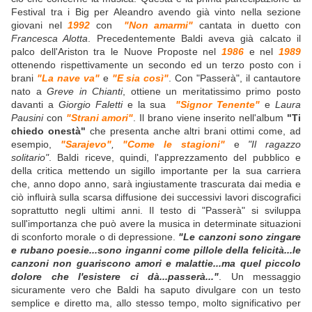
Festival tra i Big per Aleandro avendo già vinto nella sezione
giovani nel
1992
con
"Non amarmi"
cantata in duetto con
Francesca Alotta
. Precedentemente Baldi aveva già calcato il
palco dell'Ariston tra le Nuove Proposte nel
1986
e nel
1989
ottenendo rispettivamente un secondo ed un terzo posto con i
brani
"La nave va"
e
"E sia così"
. Con "Passerà", il cantautore
nato a
Greve in Chianti
, ottiene un meritatissimo primo posto
davanti a
Giorgio Faletti
e la sua
"Signor Tenente"
e
Laura
Pausini
con
"Strani amori"
. Il brano viene inserito nell'album
"Ti
chiedo onestà"
che presenta anche altri brani ottimi come, ad
esempio,
"Sarajevo"
,
"Come le stagioni"
e
"Il ragazzo
solitario"
. Baldi riceve, quindi, l'apprezzamento del pubblico e
della critica mettendo un sigillo importante per la sua carriera
che, anno dopo anno, sarà ingiustamente trascurata dai media e
ciò influirà sulla scarsa diffusione dei successivi lavori discografici
soprattutto negli ultimi anni. Il testo di "Passerà" si sviluppa
sull'importanza che può avere la musica in determinate situazioni
di sconforto morale o di depressione.
"Le canzoni sono zingare
e rubano poesie...sono inganni come pillole della felicità...le
canzoni non guariscono amori e malattie...ma quel piccolo
dolore che l'esistere ci dà...passerà..."
. Un messaggio
sicuramente vero che Baldi ha saputo divulgare con un testo
semplice e diretto ma, allo stesso tempo, molto significativo per