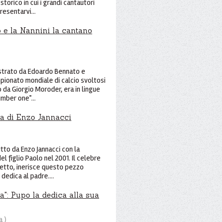
torico in cui i grandi cantautori
resentarvi...
o e la Nannini la cantano
gistrato da Edoardo Bennato e
pionato mondiale di calcio svoltosi
o da Giorgio Moroder, era in lingue
umber one"...
la di Enzo Jannacci
itto da Enzo Jannacci con la
l figlio Paolo nel 2001. Il celebre
letto, inerisce questo pezzo
dedica al padre....
a": Pupo la dedica alla sua
a
)