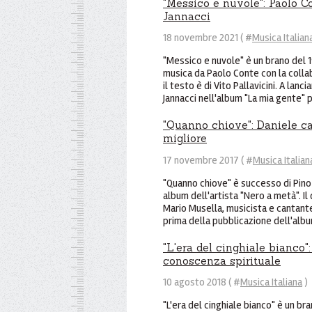
"Messico e nuvole": Paolo C
Jannacci
18 novembre 2021 ( #
Musica Italian
"Messico e nuvole" è un brano del 1
musica da Paolo Conte con la colla
il testo è di Vito Pallavicini. A lan
Jannacci nell'album "La mia gente" p
"Quanno chiove": Daniele can
migliore
17 novembre 2017 ( #
Musica Italian
"Quanno chiove" è successo di Pino 
album dell'artista "Nero a metà". Il
Mario Musella, musicista e canta
prima della pubblicazione dell'album
"L'era del cinghiale bianco":
conoscenza spirituale
10 agosto 2018 ( #
Musica Italiana
)
"L'era del cinghiale bianco" è un br