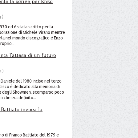
onte la scrive per Enzo
a
)
970 ed è stata scritto per la
borazione di Michele Virano mentre
ciarla nel mondo discografico è Enzo
roprio...
ta l'attesa di un futuro
a
)
Daniele del 1980 inciso nel terzo
 disco è dedicato alla memoria di
nte degli Showmen, scomparso poco
 che era definito...
 Battiato invoca la
ano di Franco Battiato del 1979 e