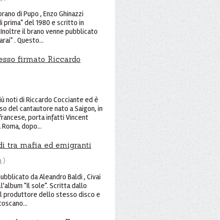
brano di Pupo , Enzo Ghinazzi
di prima" del 1980 e scritto in
Inoltre il brano venne pubblicato
rai" . Questo...
esso firmato Riccardo
iù noti di Riccardo Cocciante ed è
so del cantautore nato a Saigon, in
rancese, porta infatti Vincent
 Roma, dopo...
di tra mafia ed emigranti
a
)
ubblicato da Aleandro Baldi , Civai
l'album "Il sole". Scritta dallo
il produttore dello stesso disco e
toscano...