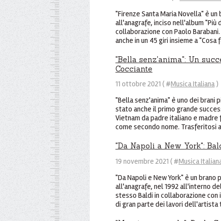
"Firenze Santa Maria Novella" è un 
all'anagrafe, inciso nell'album "Più 
collaborazione con Paolo Barabani. 
anche in un 45 giri insieme a "Cosa fa
"Bella senz'anima": Un succ
Cocciante
11 ottobre 2021 ( #
Musica Italiana
)
"Bella senz'anima" è uno dei brani p
stato anche il primo grande succes
Vietnam da padre italiano e madre f
come secondo nome. Trasferitosi a
"Da Napoli a New York": Bal
19 novembre 2021 ( #
Musica Italian
"Da Napoli e New York" è un brano p
all'anagrafe, nel 1992 all'interno del
stesso Baldi in collaborazione con 
di gran parte dei lavori dell'artista 