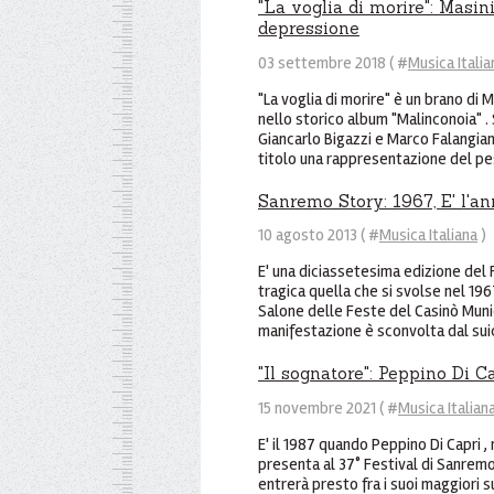
"La voglia di morire": Masin
depressione
03 settembre 2018 ( #
Musica Italia
"La voglia di morire" è un brano di 
nello storico album "Malinconoia" . 
Giancarlo Bigazzi e Marco Falangian
titolo una rappresentazione del pes
Sanremo Story: 1967, E' l'an
10 agosto 2013 ( #
Musica Italiana
)
E' una diciassetesima edizione del 
tragica quella che si svolse nel 196
Salone delle Feste del Casinò Muni
manifestazione è sconvolta dal suici
"Il sognatore": Peppino Di C
15 novembre 2021 ( #
Musica Italian
E' il 1987 quando Peppino Di Capri ,
presenta al 37° Festival di Sanremo
entrerà presto fra i suoi maggiori 