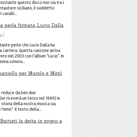
ostante questo disco non sia tra i
ntautore siciliano, il suddetto
cavalli...
a perla firmata Lucio Dalla
na
)
tante perle che Lucio Dalla ha
a carriera. Questa canzone arriva
vero nel 2003 con l'album "Lucio". In
onna sonora...
naniello per Murolo e Mimì
 , reduce da ben due
ne riceverà un terzo nel 1999) in
i storia della nostra musica sia
 'mme". Il testo della...
 Battisti la detta in sogno a