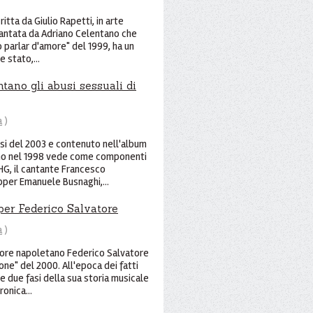
ritta da Giulio Rapetti, in arte
 cantata da Adriano Celentano che
o parlar d'amore" del 1999, ha un
 stato,...
ntano gli abusi sessuali di
a
)
rsi del 2003 e contenuto nell'album
lano nel 1998 vede come componenti
HG, il cantante Francesco
apper Emanuele Busnaghi,...
a per Federico Salvatore
a
)
utore napoletano Federico Salvatore
one" del 2000. All'epoca dei fatti
e due fasi della sua storia musicale
ronica...