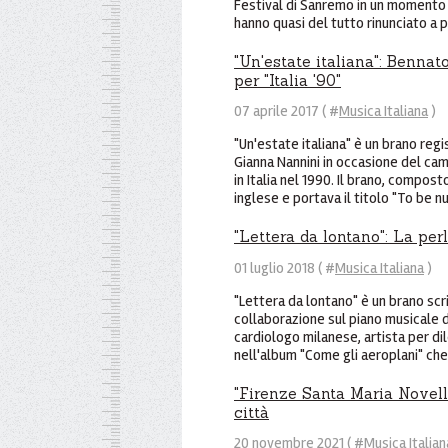
Festival di Sanremo in un momento s
hanno quasi del tutto rinunciato a p
"Un'estate italiana": Bennat
per "Italia '90"
07 aprile 2017 ( #
Musica Italiana
)
"Un'estate italiana" è un brano re
Gianna Nannini in occasione del cam
in Italia nel 1990. Il brano, compost
inglese e portava il titolo "To be n
"Lettera da lontano": La per
01 luglio 2018 ( #
Musica Italiana
)
"Lettera da lontano" è un brano scr
collaborazione sul piano musicale de
cardiologo milanese, artista per di
nell'album "Come gli aeroplani" che 
"Firenze Santa Maria Novell
città
20 novembre 2021 ( #
Musica Italian