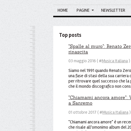
HOME
PAGINE
NEWSLETTER
Top posts
"Spalle al muro": Renato Zero
rinascita
03 maggio 2016 ( #
Musica Italiana
)
Siamo nel 1991 quando Renato Zero ,
una fase di stasi della sua carriera 
per ritrovare quel successo che la
che il mondo discografico non consi
"Chiamami ancora amore": Ve
a Sanremo
01 ottobre 2017 ( #
Musica Italiana
)
"Chiamami ancora amore" è un rece
che risale all'omonimo album del 201