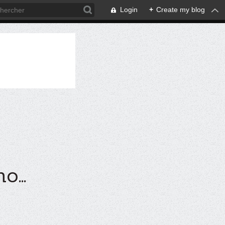
Login
+
Create my blog
...