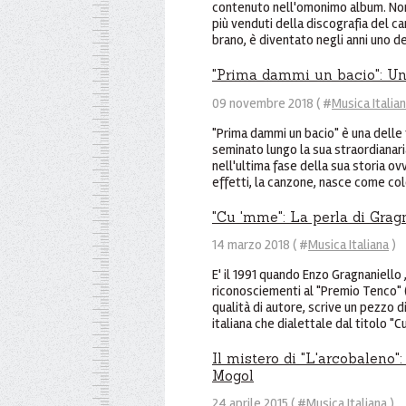
contenuto nell'omonimo album. Non
più venduti della discografia del ca
brano, è diventato negli anni uno dei 
"Prima dammi un bacio": Un
09 novembre 2018 ( #
Musica Italia
"Prima dammi un bacio" è una delle 
seminato lungo la sua straordianari
nell'ultima fase della sua storia ov
effetti, la canzone, nasce come col
"Cu 'mme": La perla di Grag
14 marzo 2018 ( #
Musica Italiana
)
E' il 1991 quando Enzo Gragnaniello
riconosciementi al "Premio Tenco" (
qualità di autore, scrive un pezzo d
italiana che dialettale dal titolo "Cu
Il mistero di "L'arcobaleno":
Mogol
24 aprile 2015 ( #
Musica Italiana
)