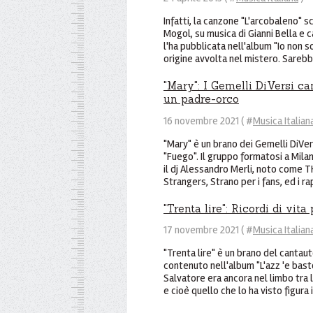
Infatti, la canzone "L'arcobaleno" sc
Mogol, su musica di Gianni Bella e
l'ha pubblicata nell'album "Io non s
origine avvolta nel mistero. Sarebbe
"Mary": I Gemelli DiVersi ca
un padre-orco
16 novembre 2021 ( #
Musica Italian
"Mary" è un brano dei Gemelli DiVe
"Fuego". Il gruppo formatosi a Mi
il dj Alessandro Merli, noto come T
Strangers, Strano per i fans, ed i r
"Trenta lire": Ricordi di vit
17 novembre 2021 ( #
Musica Italian
"Trenta lire" è un brano del canta
contenuto nell'album "L'azz 'e bast
Salvatore era ancora nel limbo tra l
e cioè quello che lo ha visto figura i