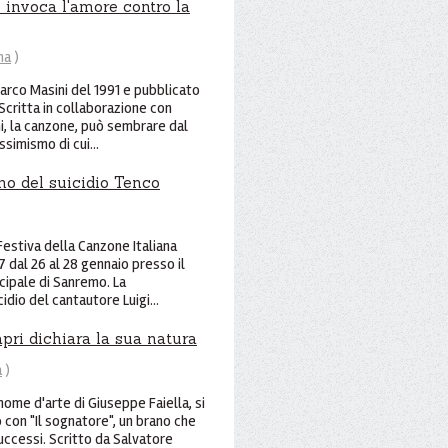
i invoca l'amore contro la
na
)
Marco Masini del 1991 e pubblicato
Scritta in collaborazione con
i, la canzone, può sembrare dal
simismo di cui...
no del suicidio Tenco
Festiva della Canzone Italiana
7 dal 26 al 28 gennaio presso il
cipale di Sanremo. La
dio del cantautore Luigi...
apri dichiara la sua natura
a
)
 nome d'arte di Giuseppe Faiella, si
 con "Il sognatore", un brano che
successi. Scritto da Salvatore