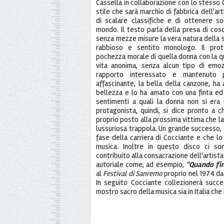
Cassella in collaborazione con lo stesso 
stile che sarà marchio di fabbrica dell'ar
di scalare classifiche e di ottenere sod
mondo. Il testo parla della presa di cos
senza mezze misure la vera natura della 
rabbioso e sentito monologo. Il prota
pochezza morale di quella donna con la qu
vita anonima, senza alcun tipo di emo
rapporto interessato e mantenuto 
affascinante, la bella della canzone, ha
bellezza e lo ha amato con una finta ed i
sentimenti a quali la donna non si era m
protagonista, quindi, si dice pronto a ch
proprio posto alla prossima vittima che la
lussuriosa trappola. Un grande successo, 
fase della carriera di Cocciante e che lo 
musica. Inoltre in questo disco ci s
contribuito alla consacrazione dell'artis
autoriale come, ad esempio,
"Quando fi
al
Festival di Sanremo
proprio nel 1974 d
In seguito Cocciante collezionerà succe
mostro sacro della musica sia in Italia che 