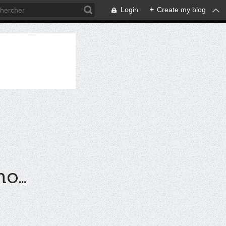
Login
+
Create my blog
...