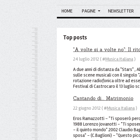
HOME
PAGINE
NEWSLETTER
Top posts
"A volte si a volte no": Il ri
24 luglio 2012 ( #
Musica Italiana
)
A due anni di distanza da "Stars" , Al
sulle scene musicali con il singolo "
rotazione radiofonica oltre ad esse
Festival di Castrocaro il 13 luglio sc
Cantando di... Matrimonio
22 giugno 2012 ( #
Musica Italiana
)
Eros Ramazzotti - "Ti sposerò perc
1988 Lorenzo Jovanotti - "Ti sposer
- il quinto mondo" 2002 Claudio Bag
sposa" - (C.Baglioni) - "Questo picc