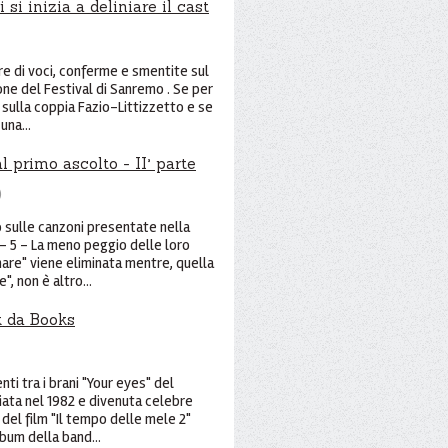
si inizia a deliniare il cast
rre di voci, conferme e smentite sul
ne del Festival di Sanremo . Se per
 sulla coppia Fazio-Littizzetto e se
una...
 primo ascolto - II° parte
)
o sulle canzoni presentate nella
- 5 - La meno peggio delle loro
are" viene eliminata mentre, quella
, non è altro...
k da Books
nti tra i brani "Your eyes" del
ata nel 1982 e divenuta celebre
del film "Il tempo delle mele 2"
lbum della band...