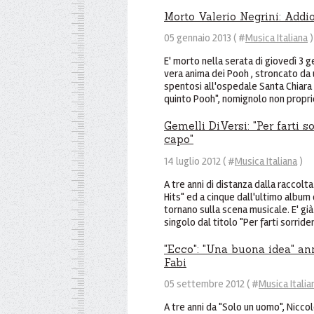
Morto Valerio Negrini: Addio
05 gennaio 2013 ( #
Musica Italiana
)
E' morto nella serata di giovedì 3 g
vera anima dei Pooh , stroncato da u
spentosi all'ospedale Santa Chiara 
quinto Pooh", nomignolo non proprio 
Gemelli DiVersi: "Per farti s
capo"
14 luglio 2012 ( #
Musica Italiana
)
A tre anni di distanza dalla raccol
Hits" ed a cinque dall'ultimo album 
tornano sulla scena musicale. E' già i
singolo dal titolo "Per farti sorrider
"Ecco": "Una buona idea" ann
Fabi
05 settembre 2012 ( #
Musica Italia
A tre anni da "Solo un uomo", Niccol