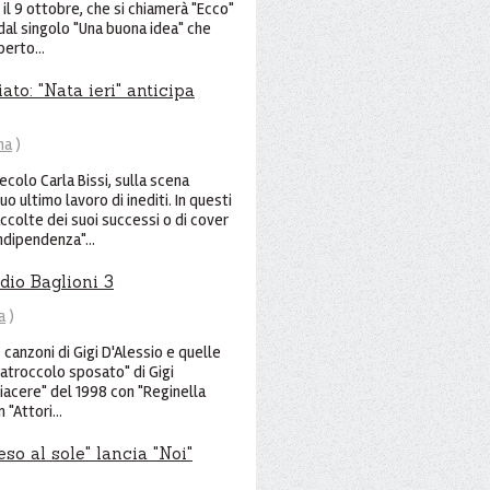
 il 9 ottobre, che si chiamerà "Ecco"
 dal singolo "Una buona idea" che
erto...
ato: "Nata ieri" anticipa
na
)
 secolo Carla Bissi, sulla scena
o ultimo lavoro di inediti. In questi
accolte dei suoi successi o di cover
indipendenza"...
udio Baglioni 3
a
)
 canzoni di Gigi D'Alessio e quelle
anatroccolo sposato" di Gigi
piacere" del 1998 con "Reginella
 "Attori...
so al sole" lancia "Noi"