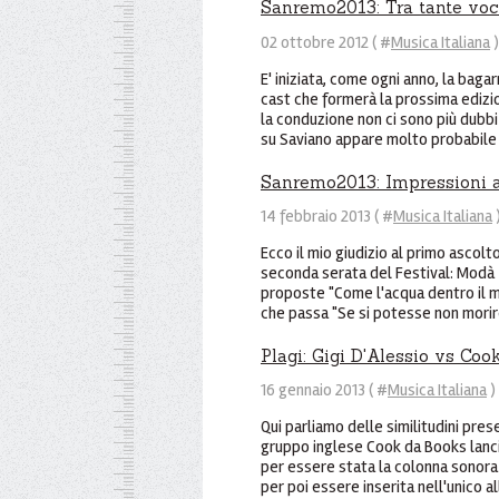
Sanremo2013: Tra tante voci 
02 ottobre 2012 ( #
Musica Italiana
)
E' iniziata, come ogni anno, la baga
cast che formerà la prossima edizio
la conduzione non ci sono più dubbi
su Saviano appare molto probabile 
Sanremo2013: Impressioni al
14 febbraio 2013 ( #
Musica Italiana
Ecco il mio giudizio al primo ascolt
seconda serata del Festival: Modà 
proposte "Come l'acqua dentro il m
che passa "Se si potesse non morire"
Plagi: Gigi D'Alessio vs Coo
16 gennaio 2013 ( #
Musica Italiana
)
Qui parliamo delle similitudini prese
gruppo inglese Cook da Books lanci
per essere stata la colonna sonora 
per poi essere inserita nell'unico a