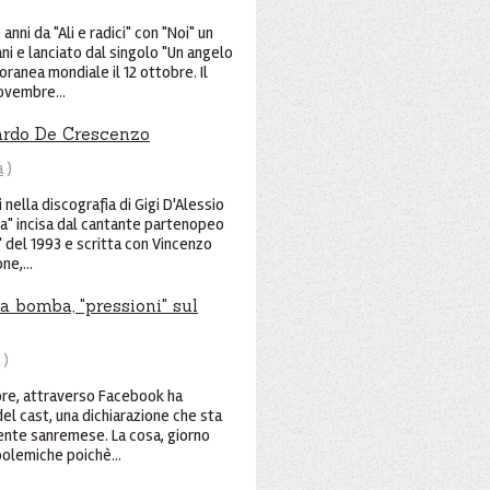
anni da "Ali e radici" con "Noi" un
ni e lanciato dal singolo "Un angelo
ranea mondiale il 12 ottobre. Il
ovembre...
uardo De Crescenzo
a
)
li nella discografia di Gigi D'Alessio
" incisa dal cantante partenopeo
" del 1993 e scritta con Vincenzo
ne,...
a bomba, "pressioni" sul
)
ttore, attraverso Facebook ha
del cast, una dichiarazione che sta
ente sanremese. La cosa, giorno
olemiche poichè...