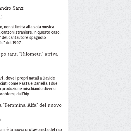
jandro Sanz
a
)
io, non si limita alla sola musica
canzoni straniere. In questo caso,
" del cantautore spagnolo
s" del 1997...
po tanti "Kilometri" arriva
i , deve i propri natali a Davide
iuti come Pasta e Dariella. I due
a produzione mischiando diversi
oblemi, dall'hip...
la "Femmina Alfa" del nuovo
)
um, è la nuova protagonista del rap