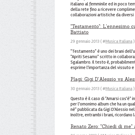
italiano al femminile ed in poco t
della rete fino a ricevere complimen
collaborazioni artistiche da diversi 
"Testamento": L'ennesimo c
Battiato
29 gennaio 2013 ( #
Musica Italiana
)
"Testamento" è uno dei brani dell'
"Apriti Sesamo" scritto in collabora
Sgalambro. Il testo è, probabilment
esprime l'importanza del vissuto e 
Plagi: Gigi D'Alessio vs Al
30 gennaio 2013 ( #
Musica Italiana
)
Questo è il caso di "Amarsi cos'è" 
per l'omonimo album che ha un qual
nè" pubblicata da Gigi D'Alessio nel
Inoltre, entrambi i brani, ricordano l
Renato Zero: "Chiedi di me" 