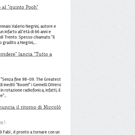
 al "quinto Pooh"
ennaio Valerio Negrini, autore e
n infarto all'età di 66 anni e
di Trento. Spesso chiamato "il
gradito a Negrini,...
orridere" lancia "Tutto a
ta "Senza fine 98-09. The Greatest
di inediti "Boom!" i Gemelli DiVersi
n rotazione radiofonica, infatti, il
e"...
uncia il ritorno di Niccolò
na
)
ò Fabi , è pronto a tornare con un