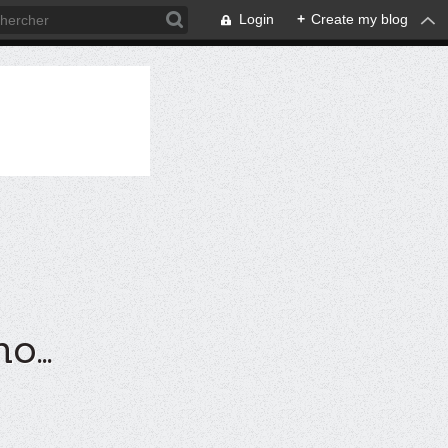
Login
+
Create my blog
...