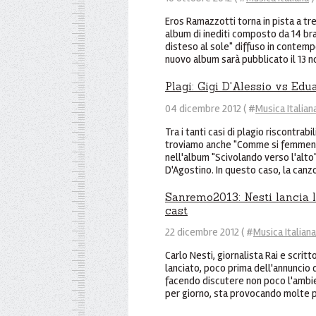
Eros Ramazzotti torna in pista a tre 
album di inediti composto da 14 bra
disteso al sole" diffuso in contempo
nuovo album sarà pubblicato il 13 n
Plagi: Gigi D'Alessio vs Ed
04 dicembre 2012 ( #
Musica Italian
Tra i tanti casi di plagio riscontrabi
troviamo anche "Comme si femmena
nell'album "Scivolando verso l'alto
D'Agostino. In questo caso, la canzo
Sanremo2013: Nesti lancia l
cast
22 dicembre 2012 ( #
Musica Italiana
Carlo Nesti, giornalista Rai e scri
lanciato, poco prima dell'annuncio 
facendo discutere non poco l'ambi
per giorno, sta provocando molte p