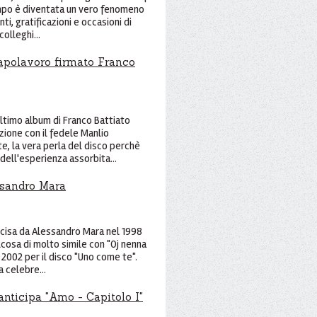
empo è diventata un vero fenomeno
ti, gratificazioni e occasioni di
colleghi...
apolavoro firmato Franco
ultimo album di Franco Battiato
zione con il fedele Manlio
e, la vera perla del disco perchè
dell'esperienza assorbita...
essandro Mara
incisa da Alessandro Mara nel 1998
cosa di molto simile con "Oj nenna
 2002 per il disco "Uno come te".
a celebre...
anticipa "Amo - Capitolo I"