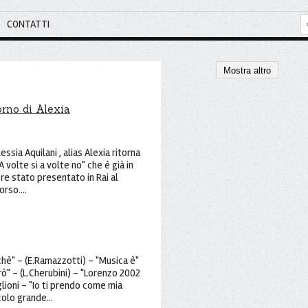
CONTATTI
Mostra altro
torno di Alexia
essia Aquilani , alias Alexia ritorna
A volte si a volte no" che è già in
re stato presentato in Rai al
orso....
hè" - (E.Ramazzotti) - "Musica è"
ò" - (L.Cherubini) - "Lorenzo 2002
lioni - "Io ti prendo come mia
olo grande...