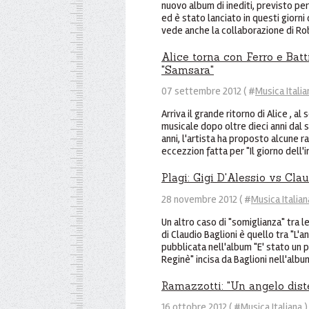
nuovo album di inediti, previsto per
ed è stato lanciato in questi giorni
vede anche la collaborazione di Rob
Alice torna con Ferro e Batti
"Samsara"
07 settembre 2012 ( #
Musica Italia
Arriva il grande ritorno di Alice , al
musicale dopo oltre dieci anni dal su
anni, l'artista ha proposto alcune r
eccezzion fatta per "Il giorno dell'
Plagi: Gigi D'Alessio vs Cla
28 novembre 2012 ( #
Musica Italian
Un altro caso di "somiglianza" tra le
di Claudio Baglioni è quello tra "L'
pubblicata nell'album "E' stato un 
Reginè" incisa da Baglioni nell'album
Ramazzotti: "Un angelo diste
16 ottobre 2012 ( #
Musica Italiana
)