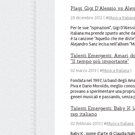
Plagi: Gigi D'Alessio vs Ale
20 dicembre 2012 ( #
Musica Italian
Per le sue "ispirazioni", Gigi D'Aless
italiana ma prende spunto anche da 
è la canzone "Aquello che me diste
Alejandro Sanz incisa nell'album "Mà
Talenti Emergenti: Amari, do
"Il tempo più importante"
02 marzo 2013 ( #
Musica Italiana
)
Fondata nel 1997, la band degli Amar
Piva e Dario Moroldo, meglio conosc
provano a sperimentare una propri
generi musicali e passando, senza pr
Talenti Emergenti: Baby K, 
rap italiano
02 febbraio 2013 ( #
Musica Italiana
Baby K , nome d'arte di Claudia Nah