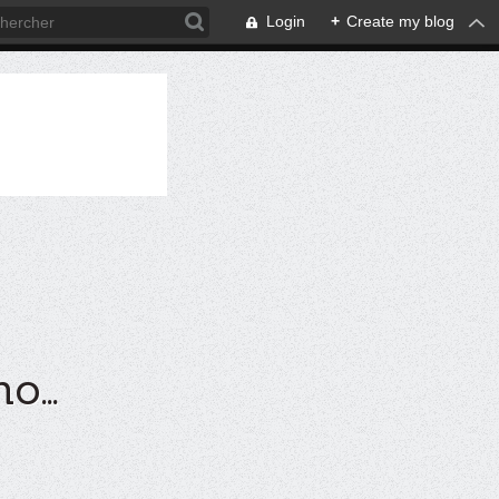
Login
+
Create my blog
...