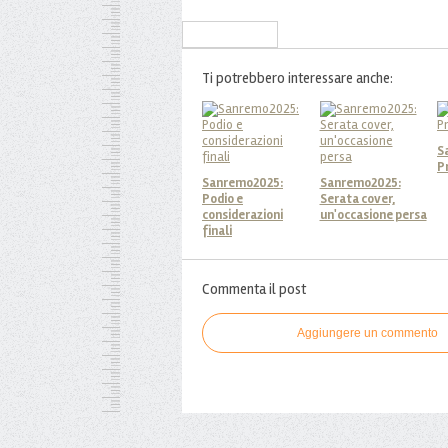
Iscriviti alla Newsletter
Ti potrebbero interessare anche:
S
P
Sanremo2025:
Sanremo2025:
Podio e
Serata cover,
considerazioni
un'occasione persa
finali
Commenta il post
Aggiungere un commento