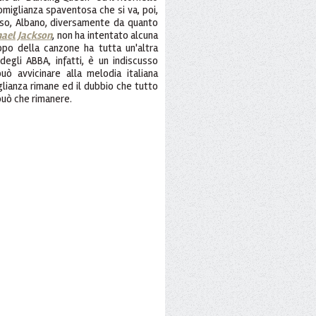
omiglianza spaventosa che si va, poi,
aso, Albano, diversamente da quanto
hael Jackson
, non ha intentato alcuna
ppo della canzone ha tutta un'altra
degli ABBA, infatti, è un indiscusso
ò avvicinare alla melodia italiana
glianza rimane ed il dubbio che tutto
n può che rimanere.