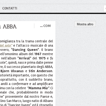
CONTATTI
Mostra altro
li ABBA
…
COM
omiglianza tra la trama centrale del
el sole"
e l'attacco musicale di una
ovvero,
"Dancing Queen"
. Il brano
 nell'omonimo album del
1967
mentre
 nell'album
"Arrival"
del
1975
e fu
ole", quindi, nasce prima dalle penne
e, il successo planetario degli ABBA,
,
Bjorn Ulvaeus
e
Stin Anderson
.
notorietà importante, con questo che
soprattutto, con il suddetto brano,
 andò a confermare e ad amplificare
rima con la celebre
"Mamma Mia"
. Ci
zionale che, probabilmente in modo
ione" proveniente dal nostro Paese e,
lino San Marco, luogo natio di Albano
izio di "Dancing Queen" ed il ritornello