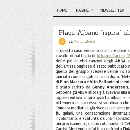
HOME
PAGINE
NEWSLETTER
Plagi: Albano "ispira" g
da
Marco Liberti
In questo caso vediamo una incredibile s
cavallo di battaglia di
Albano Carrisi
"N
delle più celebri canzoni degli
ABBA
, 
dell'artista pugliese è stato pubblicato
quello del gruppo svedese venne inciso
lanciato come singolo un anno dopo. "Nel s
di
Pino Massara
e
Vito Pallavicini
mentr
è stato scritto da
Benny Andersson
Sebbene gli ABBA allora già avevano una 
rappresentava il loro quarto album e, 
ottennero un successo straordinario che
l'ondata mediatica già riscossa un anno p
fu, quindi, una consacrazione interna
involontario, è scaturita da una "ispiraz
più precisamente, dal piccolo paese di Cel
Carrisi. Mettendo, infatti, a confronto l'in