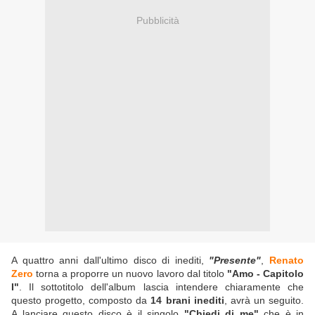
Pubblicità
A quattro anni dall'ultimo disco di inediti,
"Presente"
,
Renato
Zero
torna a proporre un nuovo lavoro dal titolo
"Amo - Capitolo
I"
. Il sottotitolo dell'album lascia intendere chiaramente che
questo progetto, composto da
14 brani inediti
, avrà un seguito.
A lanciare questo disco è il singolo
"Chiedi di me"
che è in