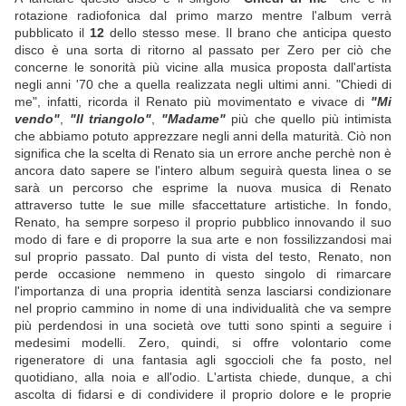
rotazione radiofonica dal primo marzo mentre l'album verrà
pubblicato il
12
dello stesso mese. Il brano che anticipa questo
disco è una sorta di ritorno al passato per Zero per ciò che
concerne le sonorità più vicine alla musica proposta dall'artista
negli anni '70 che a quella realizzata negli ultimi anni. "Chiedi di
me", infatti, ricorda il Renato più movimentato e vivace di
"Mi
vendo"
,
"Il triangolo"
,
"Madame"
più che quello più intimista
che abbiamo potuto apprezzare negli anni della maturità. Ciò non
significa che la scelta di Renato sia un errore anche perchè non è
ancora dato sapere se l'intero album seguirà questa linea o se
sarà un percorso che esprime la nuova musica di Renato
attraverso tutte le sue mille sfaccettature artistiche. In fondo,
Renato, ha sempre sorpeso il proprio pubblico innovando il suo
modo di fare e di proporre la sua arte e non fossilizzandosi mai
sul proprio passato. Dal punto di vista del testo, Renato, non
perde occasione nemmeno in questo singolo di rimarcare
l'importanza di una propria identità senza lasciarsi condizionare
nel proprio cammino in nome di una individualità che va sempre
più perdendosi in una società ove tutti sono spinti a seguire i
medesimi modelli. Zero, quindi, si offre volontario come
rigeneratore di una fantasia agli sgoccioli che fa posto, nel
quotidiano, alla noia e all'odio. L'artista chiede, dunque, a chi
ascolta di fidarsi e di condividere il proprio dolore e le proprie