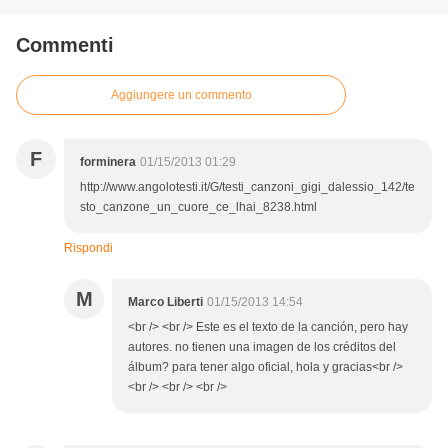
Commenti
Aggiungere un commento
F
forminera
01/15/2013 01:29
http://www.angolotesti.it/G/testi_canzoni_gigi_dalessio_142/te
sto_canzone_un_cuore_ce_lhai_8238.html
Rispondi
M
Marco Liberti
01/15/2013 14:54
<br /> <br /> Este es el texto de la canción, pero hay
autores. no tienen una imagen de los créditos del
álbum? para tener algo oficial, hola y gracias<br />
<br /> <br /> <br />