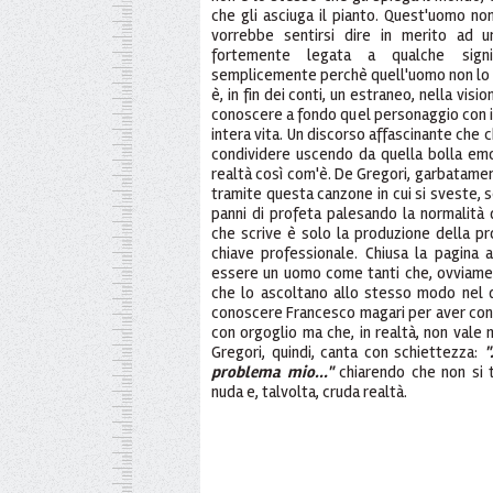
che gli asciuga il pianto. Quest'uomo no
vorrebbe sentirsi dire in merito ad 
fortemente legata a qualche signi
semplicemente perchè quell'uomo non lo con
è, in fin dei conti, un estraneo, nella visio
conoscere a fondo quel personaggio con il
intera vita. Un discorso affascinante che c
condividere uscendo da quella bolla emoz
realtà così com'è. De Gregori, garbatamen
tramite questa canzone in cui si sveste, 
panni di profeta palesando la normalità d
che scrive è solo la produzione della pro
chiave professionale. Chiusa la pagina a
essere un uomo come tanti che, ovviame
che lo ascoltano allo stesso modo nel 
conoscere Francesco magari per aver cond
con orgoglio ma che, in realtà, non vale m
Gregori, quindi, canta con schiettezza:
"
problema mio..."
chiarendo che non si t
nuda e, talvolta, cruda realtà.