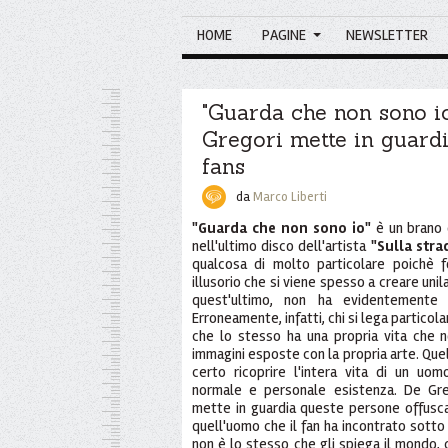
HOME
PAGINE
NEWSLETTER
"Guarda che non sono io
Gregori mette in guardi
fans
da
Marco Liberti
"Guarda che non sono io"
è un brano
nell'ultimo disco dell'artista
"Sulla stra
qualcosa di molto particolare poichè f
illusorio che si viene spesso a creare unil
quest'ultimo, non ha evidentemente n
Erroneamente, infatti, chi si lega partico
che lo stesso ha una propria vita che no
immagini esposte con la propria arte. Quell
certo ricoprire l'intera vita di un u
normale e personale esistenza. De Greg
mette in guardia queste persone offusc
quell'uomo che il fan ha incontrato sotto
non è lo stesso che gli spiega il mondo, 