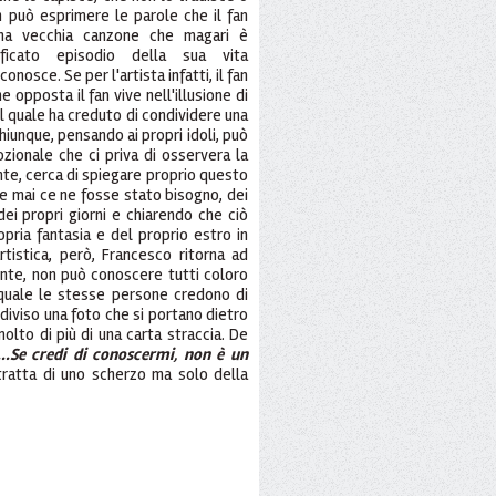
n può esprimere le parole che il fan
una vecchia canzone che magari è
ficato episodio della sua vita
osce. Se per l'artista infatti, il fan
ne opposta il fan vive nell'illusione di
 quale ha creduto di condividere una
hiunque, pensando ai propri idoli, può
ionale che ci priva di osservera la
te, cerca di spiegare proprio questo
se mai ce ne fosse stato bisogno, dei
ei propri giorni e chiarendo che ciò
pria fantasia e del proprio estro in
rtistica, però, Francesco ritorna ad
nte, non può conoscere tutti coloro
quale le stesse persone credono di
iviso una foto che si portano dietro
olto di più di una carta straccia. De
...Se credi di conoscermi, non è un
ratta di uno scherzo ma solo della