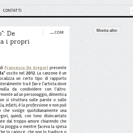
CONTATTI
Mostra altro
": De
…
COM
a i propri
 di
Francesco De Gregori
presente
da"
uscito nel
2012
. La canzone è un
ocalizza un certo tipo di rapporto
ateralmente tra il fan e l'artista dove
ulla da condividere con l'altro.
larmente ad un personaggio, dimentica
n si struttura sulle parole o sulle
a, infatti, è la professione e non può
omo che svolge quotidianamente una
ori, quindi, con tono disincantato
ate dal troppo amore chiarendo che
 la pioggia o mentre faceva la spesa
che lo capisce, che non lo tradisce o