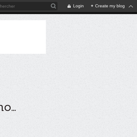
Login
+
Create my blog
...