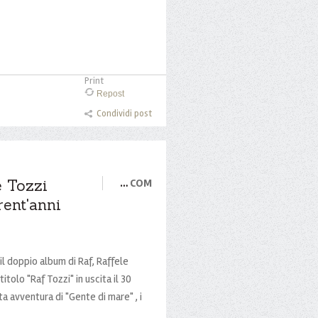
Print
Repost
Condividi post
e Tozzi
…
COM
rent'anni
il doppio album di Raf, Raffele
itolo "Raf Tozzi" in uscita il 30
a avventura di "Gente di mare" , i