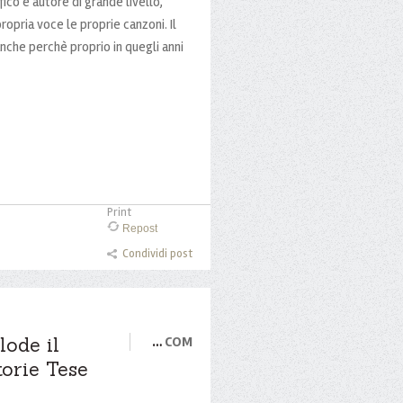
ico e autore di grande livello,
ropria voce le proprie canzoni. Il
anche perchè proprio in quegli anni
Print
Repost
Condividi post
lode il
…
COM
torie Tese