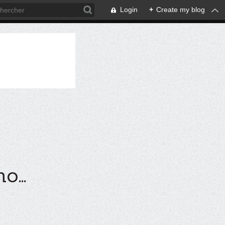
Login
+
Create my blog
...