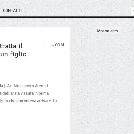
CONTATTI
Mostra altro
ratta il
…
COM
 un figlio
da J-Ax, Alessandro Aleotti
 dell'ansia vissuta in prima
figlio che non voleva arrivare. La