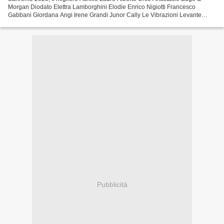
Morgan Diodato Elettra Lamborghini Elodie Enrico Nigiotti Francesco
Gabbani Giordana Angi Irene Grandi Junor Cally Le Vibrazioni Levante
Marco Masini Michele Zarrillo Paolo Jannacci...
Pubblicità