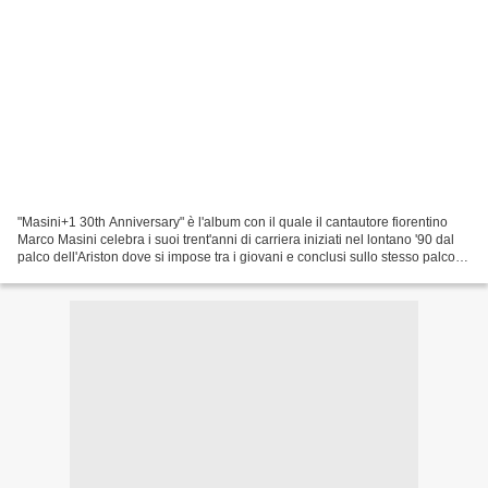
"Masini+1 30th Anniversary" è l'album con il quale il cantautore fiorentino
Marco Masini celebra i suoi trent'anni di carriera iniziati nel lontano '90 dal
palco dell'Ariston dove si impose tra i giovani e conclusi sullo stesso palco il
mese scorso con...