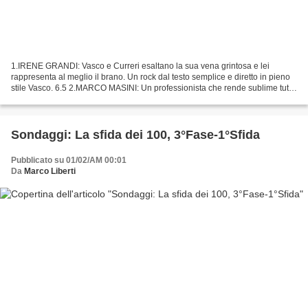
1.IRENE GRANDI: Vasco e Curreri esaltano la sua vena grintosa e lei
rappresenta al meglio il brano. Un rock dal testo semplice e diretto in pieno
stile Vasco. 6.5 2.MARCO MASINI: Un professionista che rende sublime tutto
ciò che tocca con talento ed esperienza....
Sondaggi: La sfida dei 100, 3°Fase-1°Sfida
Pubblicato su 01/02/AM 00:01
Da
Marco Liberti