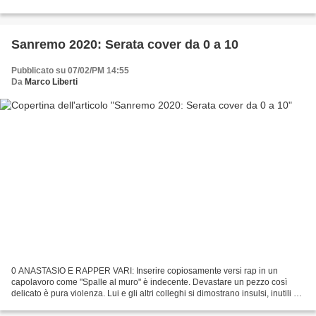
MARCO SENTIERI Come dovrebbe essere: BIG 1....
Sanremo 2020: Serata cover da 0 a 10
Pubblicato su 07/02/PM 14:55
Da
Marco Liberti
0 ANASTASIO E RAPPER VARI: Inserire copiosamente versi rap in un
capolavoro come "Spalle al muro" è indecente. Devastare un pezzo così
delicato è pura violenza. Lui e gli altri colleghi si dimostrano insulsi, inutili e
presuntuosi a voler macchiare grandi...