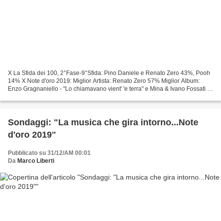
X La Sfida dei 100, 2°Fase-9°Sfida: Pino Daniele e Renato Zero 43%, Pooh
14% X Note d'oro 2019: Miglior Artista: Renato Zero 57% Miglior Album:
Enzo Gragnaniello - "Lo chiamavano vient' 'e terra" e Mina & Ivano Fossati -
"Mina Fossati" 43% Miglior Canzone:...
Sondaggi: "La musica che gira intorno...Note
d'oro 2019"
Pubblicato su 31/12/AM 00:01
Da
Marco Liberti