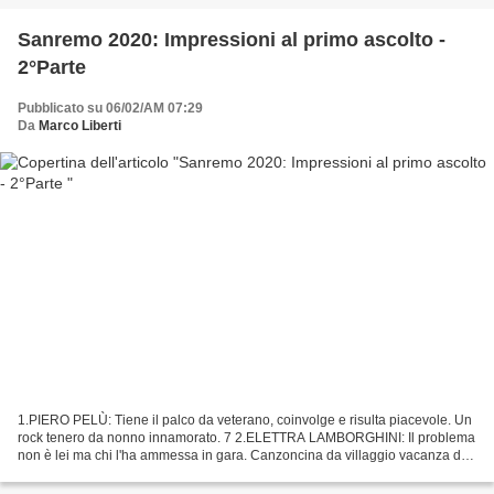
Sanremo 2020: Impressioni al primo ascolto -
2°Parte
Pubblicato su 06/02/AM 07:29
Da
Marco Liberti
1.PIERO PELÙ: Tiene il palco da veterano, coinvolge e risulta piacevole. Un
rock tenero da nonno innamorato. 7 2.ELETTRA LAMBORGHINI: Il problema
non è lei ma chi l'ha ammessa in gara. Canzoncina da villaggio vacanza di
quarta categoria. 2 3.ENRICO NIGIOTTI:...