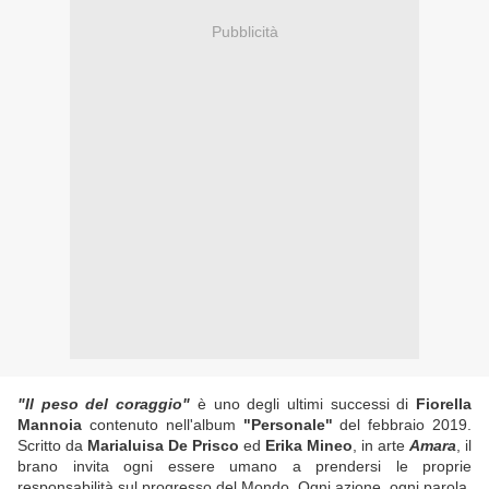
Pubblicità
"Il peso del coraggio"
è uno degli ultimi successi di
Fiorella
Mannoia
contenuto nell'album
"Personale"
del febbraio 2019.
Scritto da
Marialuisa De Prisco
ed
Erika Mineo
, in arte
Amara
, il
brano invita ogni essere umano a prendersi le proprie
responsabilità sul progresso del Mondo. Ogni azione, ogni parola,