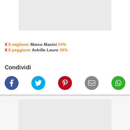
X
Il migliore
: Marco Masini
24%
X
Il peggiore
: Achille Lauro
38%
Condividi