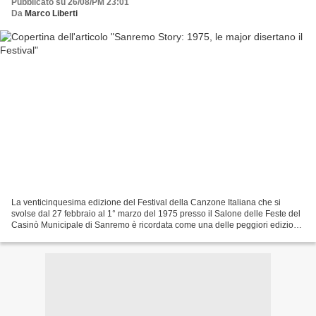
Pubblicato su 26/08/PM 23:01
Da
Marco Liberti
La venticinquesima edizione del Festival della Canzone Italiana che si
svolse dal 27 febbraio al 1° marzo del 1975 presso il Salone delle Feste del
Casinò Municipale di Sanremo è ricordata come una delle peggiori edizioni
della manifestazione per l'abbandono...