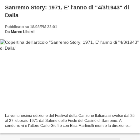
Sanremo Story: 1971, E' l'anno di "4/3/1943" di
Dalla
Pubblicato su 18/08/PM 23:01
Da
Marco Liberti
La ventunesima edizione del Festival della Canzone Italiana si svolse dal 25
al 27 febbraio 1971 dal Salone delle Feste del Casinò di Sanremo. A
condurre vi è l'attore Carlo Giuffrè con Elsa Martinelli mentre la direzione
artistica resta nella mani di...