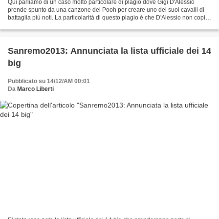
Qui parliamo di un caso molto particolare di plagio dove Gigi D'Alessio
prende spunto da una canzone dei Pooh per creare uno dei suoi cavalli di
battaglia più noti. La particolarità di questo plagio è che D'Alessio non copia
la melodia bensì il testo...
Sanremo2013: Annunciata la lista ufficiale dei 14
big
Pubblicato su 14/12/AM 00:01
Da
Marco Liberti