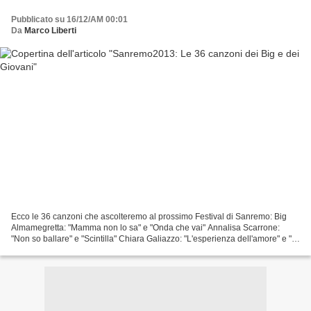
Pubblicato su 16/12/AM 00:01
Da
Marco Liberti
Ecco le 36 canzoni che ascolteremo al prossimo Festival di Sanremo: Big
Almamegretta: "Mamma non lo sa" e "Onda che vai" Annalisa Scarrone:
"Non so ballare" e "Scintilla" Chiara Galiazzo: "L'esperienza dell'amore" e "Il
futuro che sarà" Daniele Silvestri:...