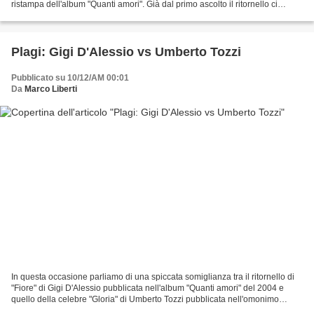
ristampa dell'album "Quanti amori". Già dal primo ascolto il ritornello ci
ricorda qualcosa di molto simile...
Plagi: Gigi D'Alessio vs Umberto Tozzi
Pubblicato su 10/12/AM 00:01
Da
Marco Liberti
In questa occasione parliamo di una spiccata somiglianza tra il ritornello di
"Fiore" di Gigi D'Alessio pubblicata nell'album "Quanti amori" del 2004 e
quello della celebre "Gloria" di Umberto Tozzi pubblicata nell'omonimo
album del 1979. Provate ad ascoltare......