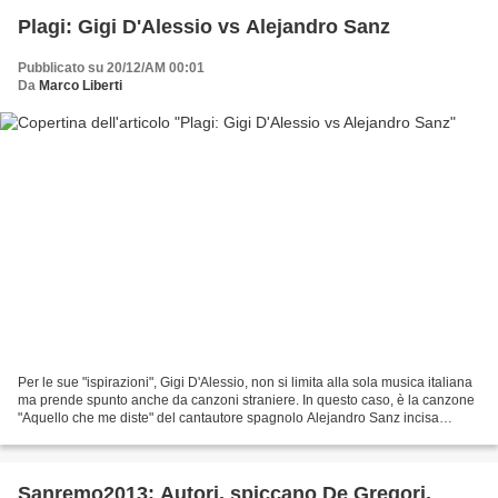
Plagi: Gigi D'Alessio vs Alejandro Sanz
Pubblicato su 20/12/AM 00:01
Da
Marco Liberti
Per le sue "ispirazioni", Gigi D'Alessio, non si limita alla sola musica italiana
ma prende spunto anche da canzoni straniere. In questo caso, è la canzone
"Aquello che me diste" del cantautore spagnolo Alejandro Sanz incisa
nell'album "Màs" del 1997...
Sanremo2013: Autori, spiccano De Gregori,