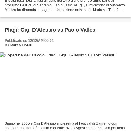
E' stata resa nota la lista ufficiale dei 14 big che prenderanno parte al
prossimo Festival di Sanremo. Fabio Fazio, al Tg1, al microfono di Vincenzo
Mollica ha diramato la seguente formazione artistica. 1. Marta sui Tubi 2.
Raphael Gualazzi 3. Daniele...
Plagi: Gigi D'Alessio vs Paolo Vallesi
Pubblicato su 12/12/AM 00:01
Da
Marco Liberti
Siamo nel 2005 e Gigi D'Alessio si presenta al Festival di Sanremo con
"L'amore che non c'è" scritta con Vincenzo D'Agostino e pubblicata poi nella