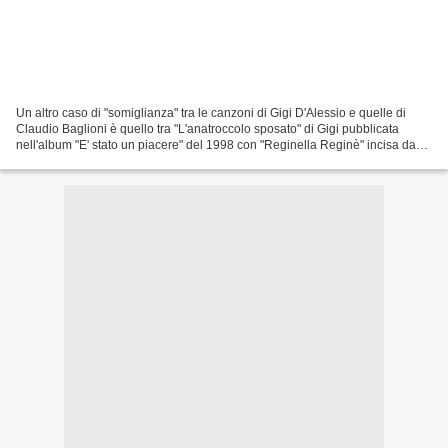
Un altro caso di "somiglianza" tra le canzoni di Gigi D'Alessio e quelle di
Claudio Baglioni è quello tra "L'anatroccolo sposato" di Gigi pubblicata
nell'album "E' stato un piacere" del 1998 con "Reginella Reginè" incisa da
Baglioni nell'album "Attori...