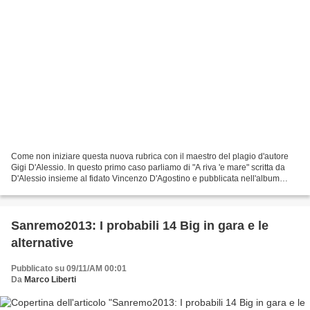
Come non iniziare questa nuova rubrica con il maestro del plagio d'autore
Gigi D'Alessio. In questo primo caso parliamo di "A riva 'e mare" scritta da
D'Alessio insieme al fidato Vincenzo D'Agostino e pubblicata nell'album
"Dove mi porta il cuore" del...
Sanremo2013: I probabili 14 Big in gara e le
alternative
Pubblicato su 09/11/AM 00:01
Da
Marco Liberti