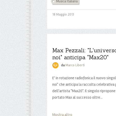
Musica Italiana
18 Maggio 2013
Max Pezzali: "L'univers
noi" anticipa "Max20"
da
Marco Liberti
E' in rotazione radiofonica il nuovo singo
noi" che anticipa la raccolta celebrativa p
dell'artista "Max20". Il singolo ripropon
portato Max al successo oltre...
Mostra altro