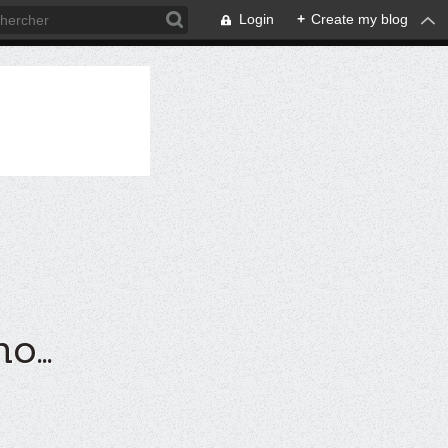
Login
+
Create my blog
...