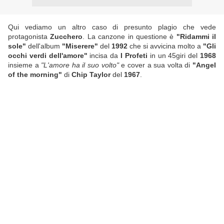
Qui vediamo un altro caso di presunto plagio che vede
protagonista
Zucchero
. La canzone in questione è
"Ridammi il
sole"
dell'album
"Miserere"
del
1992
che si avvicina molto a
"Gli
occhi verdi dell'amore"
incisa da
I Profeti
in un 45giri del
1968
insieme a
"L'amore ha il suo volto"
e cover a sua volta di
"Angel
of the morning"
di
Chip Taylor
del
1967
.