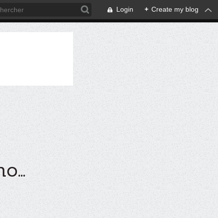
Login
+
Create my blog
...