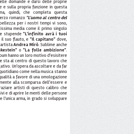
delle domande e darsi delle proprie
le e sulla propria funzione in questa
rma, quindi, che completa questa
 terzo romanzo
"L'uomo al centro del
bellezza per i nostri tempi vi sono,
ltissima media come il primo singolo
e stupende
"L'infinito avrà i tuoi
 il suo flauto, e
"Il capitano"
dove,
'artista
Andrea Mirò
. Sublime anche
kestein"
o
"La folle ambizione"
.
lbum hanno un loro motivo d'esisitere
e sta al centro di questo lavoro che
tivo. Un'opera da ascoltare e da far
 quotidiano come nella musica stanno
qualità a favore di una omologazione
lmente alla scomparsa dell'essere e
raziare artisti di questo calibro che
sivi e di aprire le menti delle persone
e l'unica arma, in grado si sviluppare