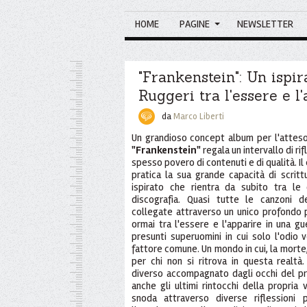
HOME
PAGINE
NEWSLETTER
"Frankenstein": Un ispir
Ruggeri tra l'essere e l
da
Marco Liberti
Un grandioso concept album per l'atteso
"Frankenstein"
regala un intervallo di ri
spesso povero di contenuti e di qualità. Il
pratica la sua grande capacità di scritt
ispirato che rientra da subito tra le 
discografia. Quasi tutte le canzoni d
collegate attraverso un unico profondo p
ormai tra l'essere e l'apparire in una gu
presunti superuomini in cui solo l'odio
fattore comune. Un mondo in cui, la morte
per chi non si ritrova in questa realtà.
diverso accompagnato dagli occhi del p
anche gli ultimi rintocchi della propria 
snoda attraverso diverse riflession