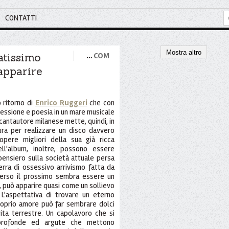
CONTATTI
Mostra altro
atissimo
…
COM
'apparire
 ritorno di
Enrico Ruggeri
che con
flessione e poesia in un mare musicale
 cantautore milanese mette, quindi, in
ura per realizzare un disco davvero
opere migliori della sua già ricca
ell'album, inoltre, possono essere
ensiero sulla società attuale persa
erra di ossessivo arrivismo fatta da
 verso il prossimo sembra essere un
, può apparire quasi come un sollievo
 L'aspettativa di trovare un eterno
roprio amore può far sembrare dolci
vita terrestre. Un capolavoro che si
i profonde ed argute che mettono