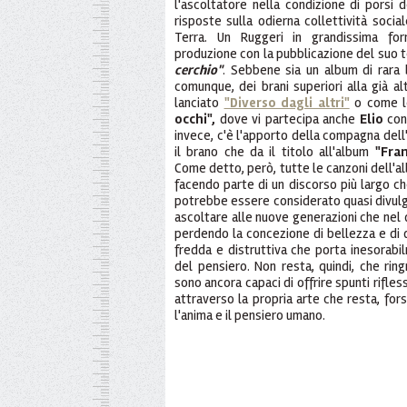
l'ascoltatore nella condizione di porsi 
risposte sulla odierna collettività socia
Terra. Un Ruggeri in grandissima fo
produzione con la pubblicazione del suo
cerchio"
. Sebbene sia un album di rara 
comunque, dei brani superiori alla già a
lanciato
"Diverso dagli altri"
o come l
occhi",
dove vi partecipa anche
Elio
con
invece, c'è l'apporto della compagna dell
il brano che da il titolo all'album
"Fran
Come detto, però, tutte le canzoni dell'a
facendo parte di un discorso più largo ch
potrebbe essere considerato quasi divulga
ascoltare alle nuove generazioni che nel
perdendo la concezione di bellezza e di 
fredda e distruttiva che porta inesorabi
del pensiero. Non resta, quindi, che ring
sono ancora capaci di offrire spunti rifles
attraverso la propria arte che resta, fors
l'anima e il pensiero umano.