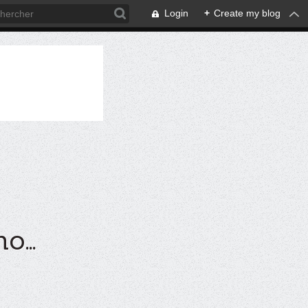
Login
+
Create my blog
...