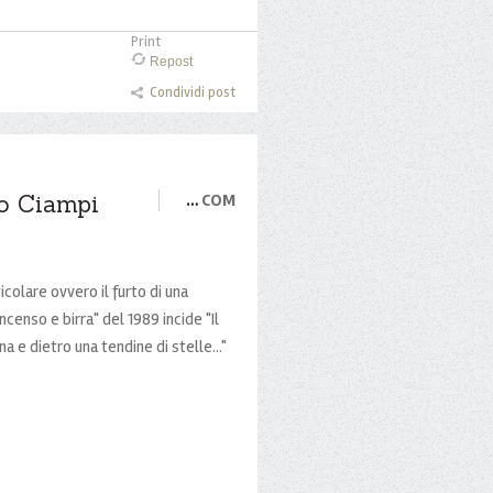
Print
Repost
Condividi post
ro Ciampi
…
COM
colare ovvero il furto di una
censo e birra" del 1989 incide "Il
a e dietro una tendine di stelle..."