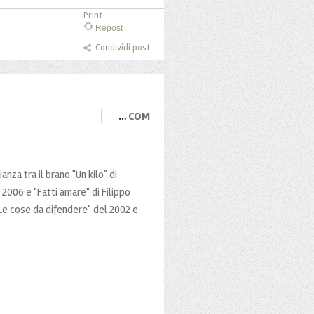
Print
Repost
Condividi post
…
COM
nza tra il brano "Un kilo" di
2006 e "Fatti amare" di Filippo
 "Le cose da difendere" del 2002 e