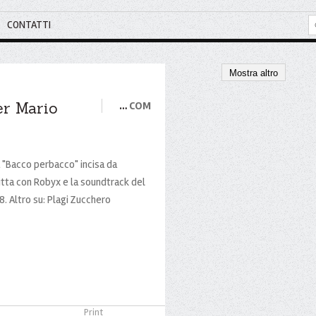
CONTATTI
Mostra altro
er Mario
…
COM
 "Bacco perbacco" incisa da
itta con Robyx e la soundtrack del
8. Altro su: Plagi Zucchero
Print