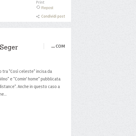
Print
Repost
Condividi post
 Seger
…
COM
o tra "Così celeste" incisa da
iVino" e "Comin' home" pubblicata
distance". Anche in questo caso a
e...