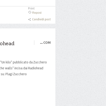
Print
Repost
Condividi post
iohead
…
COM
i "Un kilo" pubblicato da Zucchero
the walls" incisa dai Radiohead
 su: Plagi Zucchero