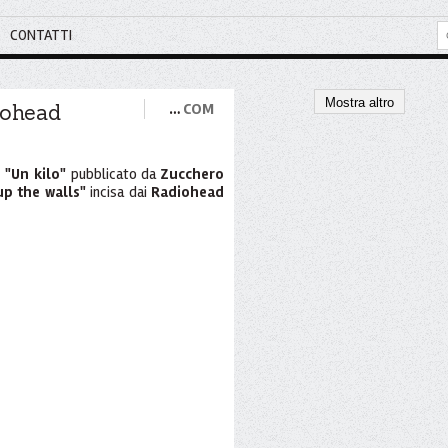
CONTATTI
Mostra altro
iohead
…
COM
i
"Un kilo"
pubblicato da
Zucchero
up the walls"
incisa dai
Radiohead