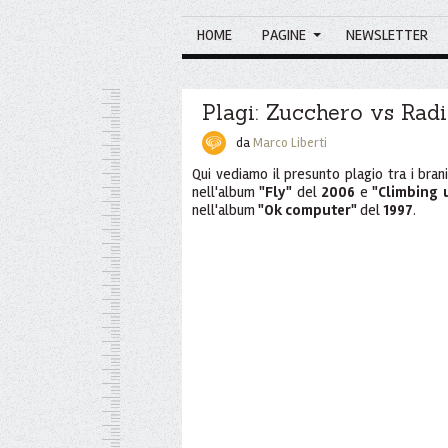
HOME
PAGINE
NEWSLETTER
Plagi: Zucchero vs Rad
da
Marco Liberti
Qui vediamo il presunto plagio tra i bran
nell'album
"Fly"
del
2006
e
"Climbing 
nell'album
"Ok computer"
del
1997
.