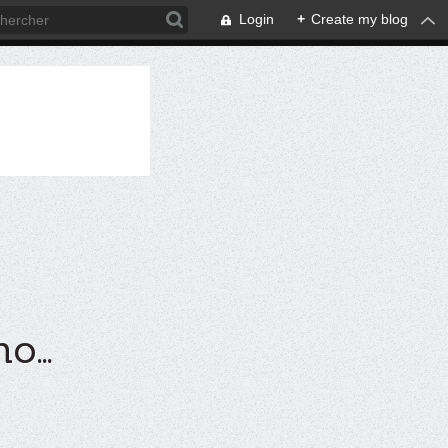
Login
+
Create my blog
...