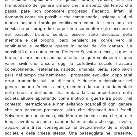
l'immobilismo del genere umano che, a dispetto del tempo che
passa, pare non conoscere progresso. Federico, infatti, si
domanda come sia possibile che camminando, insieme a lui, si
muova soltanto l'orologio certificando come la storia non sia
servita né per progredire né per non commettere gli stessi errori
del passato. L'uomo sembra essere stato derubato della
memoria e del proprio libero pensiero se, com'è vero, si
continuano a verificare guerre in nome del dio danaro. La
sensibilità di un autore come Federico Salvatore riesce, in questo
brano, a fare una disamina attenta su quei sentimenti e quei
valori civili che ancora oggi la collettività sociale trascura
colpevolmente. Fratellanza, rispetto, umanità, pietà, sono valori
persi nel tempo che nemmeno il progresso evolutivo, dopo tanti
errori tramandati sui libri di storia, è riuscito a ripristinare nel
genere umano. Anche la fede, elemento dal ruolo fondamentale
nella crescita dell'uomo, ha mutato la sua importanza nella
società attuale apparendo come motivo di guerre tra popoli nel
contesto internazionale e non evitando scandali di ogni genere
che non possono provocare altro che dispiaceri tra i fedeli.
Salvatore, in questo caso, cita Maria in lacrime cosa che, in altri
tempi, avrebbe assunto i canoni del miracolo e che oggi, invece,
appare una triste conseguenza al decadimento della nostra
società e della chiesa stessa. Una passeggiata nel presente,