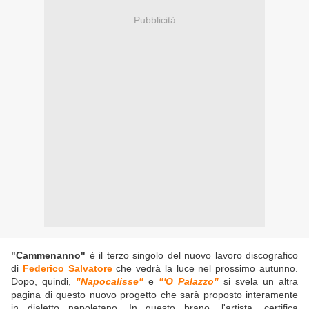
Pubblicità
"Cammenanno"
è il terzo singolo del nuovo lavoro discografico
di
Federico Salvatore
che vedrà la luce nel prossimo autunno.
Dopo, quindi,
"Napocalisse"
e
"'O Palazzo"
si svela un altra
pagina di questo nuovo progetto che sarà proposto interamente
in dialetto napoletano. In questo brano, l'artista, certifica