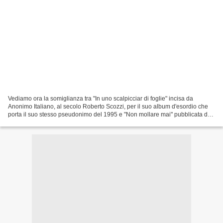
Vediamo ora la somiglianza tra "In uno scalpicciar di foglie" incisa da
Anonimo Italiano, al secolo Roberto Scozzi, per il suo album d'esordio che
porta il suo stesso pseudonimo del 1995 e "Non mollare mai" pubblicata da
Gigi D'Alessio nel 2002 nell'album...