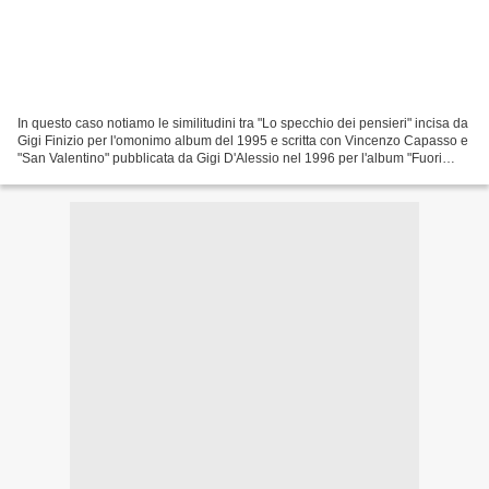
In questo caso notiamo le similitudini tra "Lo specchio dei pensieri" incisa da
Gigi Finizio per l'omonimo album del 1995 e scritta con Vincenzo Capasso e
"San Valentino" pubblicata da Gigi D'Alessio nel 1996 per l'album "Fuori
dalla mischia". Altro su:...