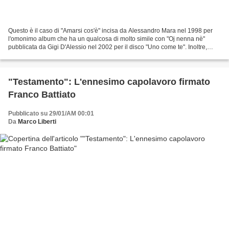
Questo è il caso di "Amarsi cos'è" incisa da Alessandro Mara nel 1998 per
l'omonimo album che ha un qualcosa di molto simile con "Oj nenna nè"
pubblicata da Gigi D'Alessio nel 2002 per il disco "Uno come te". Inoltre,
entrambi i brani, ricordano la celebre...
"Testamento": L'ennesimo capolavoro firmato
Franco Battiato
Pubblicato su 29/01/AM 00:01
Da
Marco Liberti