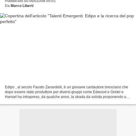
Pubblicato su 06/02/AM 00:01
Da
Marco Liberti
Edipo , al secolo Fausto Zanardelli, è un giovane cantautore bresciano che
dopo essere stato produttore per diversi gruppi come Edwood e Gretel e
Hansel ha intrapreso, da qualche anno, la strada da solista proponendo una
musica innovativa che pone le...