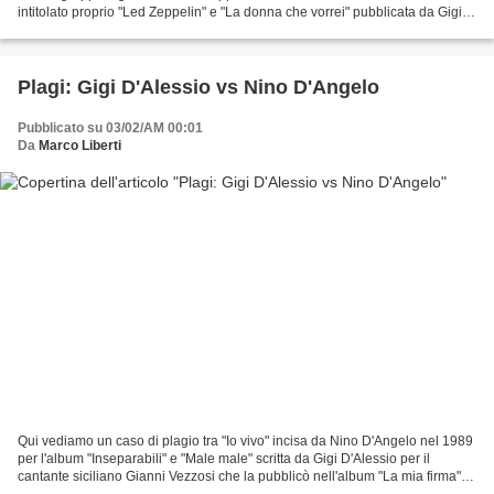
intitolato proprio "Led Zeppelin" e "La donna che vorrei" pubblicata da Gigi
D'Alessio nel 2004 per l'album...
Plagi: Gigi D'Alessio vs Nino D'Angelo
Pubblicato su 03/02/AM 00:01
Da
Marco Liberti
Qui vediamo un caso di plagio tra "Io vivo" incisa da Nino D'Angelo nel 1989
per l'album "Inseparabili" e "Male male" scritta da Gigi D'Alessio per il
cantante siciliano Gianni Vezzosi che la pubblicò nell'album "La mia firma"
del 2005. Nel 2006, però,...