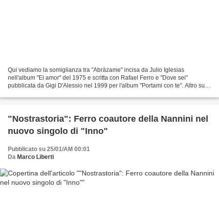
Qui vediamo la somiglianza tra "Abràzame" incisa da Julio Iglesias
nell'album "El amor" del 1975 e scritta con Rafael Ferro e "Dove sei"
pubblicata da Gigi D'Alessio nel 1999 per l'album "Portami con te". Altro su:
Gigi D'Alessio Plagi
"Nostrastoria": Ferro coautore della Nannini nel
nuovo singolo di "Inno"
Pubblicato su 25/01/AM 00:01
Da
Marco Liberti