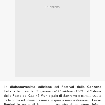
Pubblicità
La
diciannovesima edizione
del
Festival della Canzone
Italiana
tenutasi dal
30 gennaio al 1° febbraio
1969
dal
Salone
delle Feste del Casinò Municipale di Sanremo
è caratterizzata
dalla prima ed ultima presenza in questa manifestazione di
Lucio
Battisti
in veste di interprete oltre che di co-autore. Infatti,