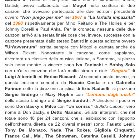
Battisti, aveva collaborato con
Mogol
nella scrittura di due
canzoni che avevano partecipato alle due edizioni precedenti
ovvero
"Non prego per me"
nel
1967
e
"La farfalla impazzita"
del
1968
rispettivamente per Mino Reitano e The Hollies e per
Johnny Dorelli e Paul Anka. Per la cronaca, nessuna delle due
canzoni arrivò alla serata finale cosa che, invece, successe con la
canzone presentata dallo stesso Battisti in questa edizone ovvero
"Un'avventura"
scritta sempre con Mogol e cantata anche da
Wilson Pickett. Nonostante la canzone, come sappiamo,
diventerà un classico della musica italiana, a Sanremo, si piazza
solo nona mentre a vincere sono
Iva Zanicchi
e
Bobby Solo
con un'altra canzone che farà molta strada e cioè
"Zingara"
di
Luigi Albertelli
ed
Enrico Riccardi
. Al secondo posto, invece, in
questa edizione condotta da
Nuccio Costa
e da
Gabriella
Farinon
sotto la direzione artistica di
Ezio Radaelli
, si piazzano
Sergio Endrigo
e
Mary Hopkin
con
"Lontano dagli occhi"
dello stesso Endrigo e di
Sergio Bardotti
. A chiudere il podio vi
sono
Don Backy
e
Milva
con
"Un sorriso"
di
Aldo Caponi
, vero
nome di Don Backy, e
Detto Mariano
. Gli altri interpreti, che nel
totale sono 48 per 24 canzoni, che si esibiscono con l'apporto
dell'orchestra diretta da 22 diversi maestri sono:
Fausto Leali
,
Tony Del Monaco
,
Nada
,
The Rokes
,
Gigliola Cinquetti
,
France Gall
,
Mal
,
The Showmen
,
Caterina Caselli
,
Johnny