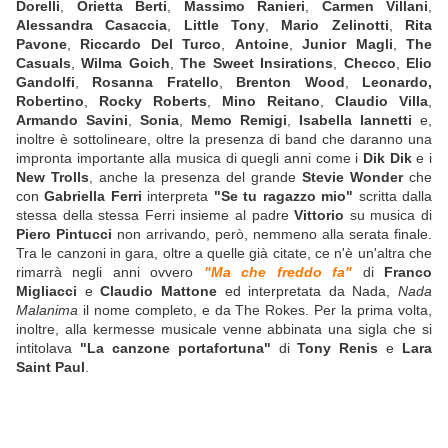
Dorelli
,
Orietta Berti
,
Massimo Ranieri
,
Carmen Villani
,
Alessandra Casaccia
,
Little Tony
,
Mario Zelinotti
,
Rita
Pavone
,
Riccardo Del Turco
,
Antoine
,
Junior Magli
,
The
Casuals
,
Wilma Goich
,
The Sweet Insirations
,
Checco
,
Elio
Gandolfi
,
Rosanna Fratello
,
Brenton Wood
,
Leonardo,
Robertino
,
Rocky Roberts
,
Mino Reitano
,
Claudio Villa
,
Armando Savini
,
Sonia
,
Memo Remigi
,
Isabella Iannetti
e,
inoltre è sottolineare, oltre la presenza di band che daranno una
impronta importante alla musica di quegli anni come i
Dik Dik
e i
New Trolls
, anche la presenza del grande
Stevie Wonder
che
con
Gabriella Ferri
interpreta
"Se tu ragazzo mio"
scritta dalla
stessa della stessa Ferri insieme al padre
Vittorio
su musica di
Piero Pintucci
non arrivando, però, nemmeno alla serata finale.
Tra le canzoni in gara, oltre a quelle già citate, ce n'è un'altra che
rimarrà negli anni ovvero
"Ma che freddo fa"
di
Franco
Migliacci
e
Claudio Mattone
ed interpretata da Nada,
Nada
Malanima
il nome completo, e da The Rokes. Per la prima volta,
inoltre, alla kermesse musicale venne abbinata una sigla che si
intitolava
"La canzone portafortuna"
di
Tony Renis
e
Lara
Saint Paul
.