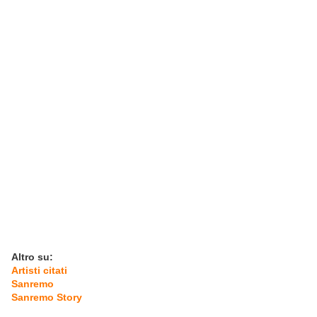
Altro su:
Artisti citati
Sanremo
Sanremo Story