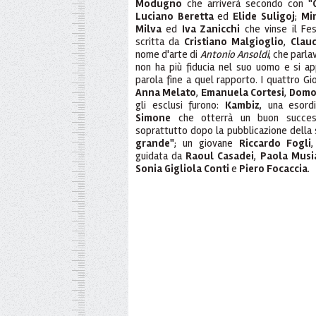
Modugno
che arriverà secondo con
"
Luciano Beretta
ed
Elide Suligoj
;
Mi
Milva
ed
Iva Zanicchi
che vinse il Fe
scritta da
Cristiano Malgioglio
,
Clau
nome d'arte di
Antonio Ansoldi
, che parla
non ha più fiducia nel suo uomo e si ap
parola fine a quel rapporto. I quattro Gio
Anna Melato
,
Emanuela Cortesi
,
Domo
gli esclusi furono:
Kambiz
, una esor
Simone
che otterrà un buon succe
soprattutto dopo la pubblicazione della 
grande"
; un giovane
Riccardo Fogli
,
guidata da
Raoul Casadei
,
Paola Musi
Sonia Gigliola Conti
e
Piero Focaccia
.