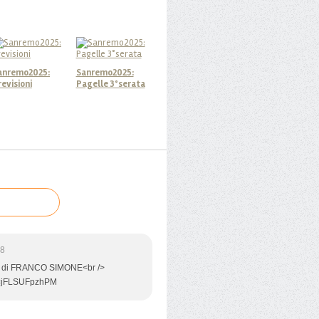
anremo2025:
Sanremo2025:
revisioni
Pagelle 3°serata
48
di FRANCO SIMONE<br />
v=jFLSUFpzhPM