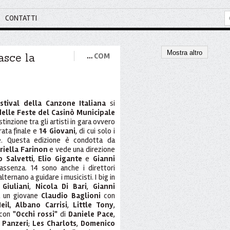
CONTATTI
Mostra altro
asce la
…
COM
stival della Canzone Italiana
si
elle Feste del Casinò Municipale
stinzione tra gli artisti in gara ovvero
rata finale e
14 Giovani
, di cui solo i
ale. Questa edizione è condotta da
riella Farinon
e vede una direzione
o Salvetti
,
Elio Gigante
e
Gianni
assenza. 14 sono anche i direttori
 alternano a guidare i musicisti. I big in
 Giuliani
,
Nicola Di Bari
,
Gianni
a un giovane
Claudio Baglioni
con
eil
,
Albano Carrisi
,
Little Tony
,
 con
"Occhi rossi"
di
Daniele Pace
,
 Panzeri
;
Les Charlots
,
Domenico