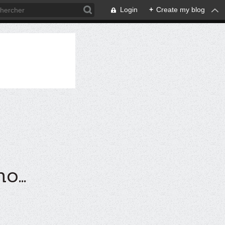
Login
+
Create my blog
...