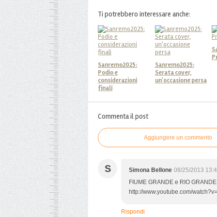
Ti potrebbero interessare anche:
S
P
Sanremo2025:
Sanremo2025:
Podio e
Serata cover,
considerazioni
un'occasione persa
finali
Commenta il post
Aggiungere un commento
S
Simona Bellone
08/25/2013 13:
FIUME GRANDE e RIO GRANDE 
http://www.youtube.com/watch?
Rispondi