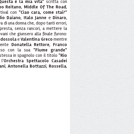
Questa è la mia vita"
scritta con
no Reitano
,
Middle Of The Road
,
stival con
"Ciao cara, come stai?"
dio Daiano
,
Italo Janne
e
Dinaro
,
va di una donna che, dopo tanti errori,
presta, senza rancori, a mettere la
vani che giunsero alla finale furono:
dossola
e
Valentina Greco
mentre
diente
Donatella Rettore
,
Franco
sso con la sua
"Fiume grande"
stessa in spagnolo con il titolo
"Rio
 l'
Orchestra Spettacolo Casadei
ani
,
Antonella Bottazzi
,
Rossella
,