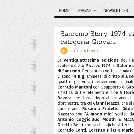
HOME
PAGINE
NEWSLETTER
Sanremo Story: 1974, n
categoria Giovani
da
Marco Liberti
La
ventiquattresima edizione
del
Fe
svolse dal
7 al 9 marzo
1974
al
Salone d
di Sanremo
. Per la prima volta vi è una di
vi sono
14 Big
, ammessi di diritto alla se
quattro più votati arriveranno in fin
Corrado Mantoni
con il supporto di
Gab
artistica di tre elementi e cioè
Vittori
Ravera
che torna dopo alcuni anni di 
d'orchestra, tra cui
Gianni Mazza
, che si
gara erano:
Rosanna Fratello
,
Gilda
Nazzaro
con
"A modo mio"
scritta d
Antonio Coggio
;
Duo Mouth & MacN
Orietta Berti
che si classificherà terza
Corrado Conti
,
Lorenzo Pilat
e
Mario