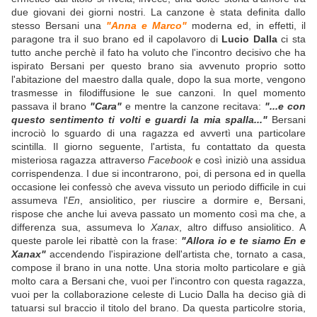
due giovani dei giorni nostri. La canzone è stata definita dallo
stesso Bersani una
"Anna e Marco"
moderna ed, in effetti, il
paragone tra il suo brano ed il capolavoro di
Lucio Dalla
ci sta
tutto anche perchè il fato ha voluto che l'incontro decisivo che ha
ispirato Bersani per questo brano sia avvenuto proprio sotto
l'abitazione del maestro dalla quale, dopo la sua morte, vengono
trasmesse in filodiffusione le sue canzoni. In quel momento
passava il brano
"Cara"
e mentre la canzone recitava:
"...e con
questo sentimento ti volti e guardi la mia spalla..."
Bersani
incrociò lo sguardo di una ragazza ed avvertì una particolare
scintilla. Il giorno seguente, l'artista, fu contattato da questa
misteriosa ragazza attraverso
Facebook
e così iniziò una assidua
corrispendenza. I due si incontrarono, poi, di persona ed in quella
occasione lei confessò che aveva vissuto un periodo difficile in cui
assumeva l'
En
, ansiolitico, per riuscire a dormire e, Bersani,
rispose che anche lui aveva passato un momento così ma che, a
differenza sua, assumeva lo
Xanax
, altro diffuso ansiolitico. A
queste parole lei ribattè con la frase:
"Allora io e te siamo En e
Xanax"
accendendo l'ispirazione dell'artista che, tornato a casa,
compose il brano in una notte. Una storia molto particolare e già
molto cara a Bersani che, vuoi per l'incontro con questa ragazza,
vuoi per la collaborazione celeste di Lucio Dalla ha deciso già di
tatuarsi sul braccio il titolo del brano. Da questa particolre storia,