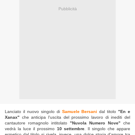
Pubblicità
Lanciato il nuovo singolo di
Samuele Bersani
dal titolo
"En e
Xanax"
che anticipa l'uscita del prossimo lavoro di inediti del
cantautore romagnolo intitolato
"Nuvola Numero Nove"
che
vedrà la luce il prossimo
10 settembre
. Il singolo che appare
ermetico dal titolo si rivela, invece, una dolce storia d'amore tra