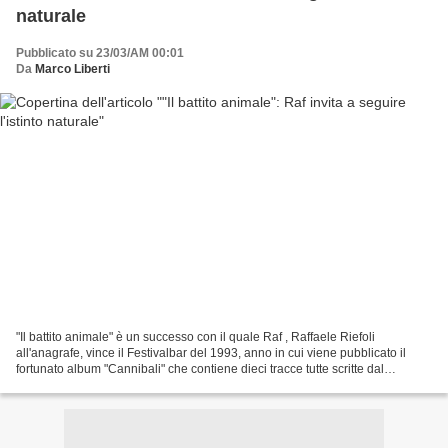
naturale
Pubblicato su 23/03/AM 00:01
Da
Marco Liberti
"Il battito animale" è un successo con il quale Raf , Raffaele Riefoli
all'anagrafe, vince il Festivalbar del 1993, anno in cui viene pubblicato il
fortunato album "Cannibali" che contiene dieci tracce tutte scritte dal
cantautore pugliese insieme a Cheope,...