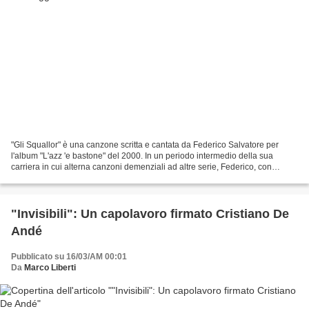
"Gli Squallor" è una canzone scritta e cantata da Federico Salvatore per
l'album "L'azz 'e bastone" del 2000. In un periodo intermedio della sua
carriera in cui alterna canzoni demenziali ad altre serie, Federico, con
questo brano ci spiega le sue origini...
"Invisibili": Un capolavoro firmato Cristiano De
Andé
Pubblicato su 16/03/AM 00:01
Da
Marco Liberti