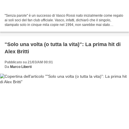
"Senza parole" è un successo di Vasco Rossi nato inizialmente come regalo
ai soli soci del fan club ufficiale. Vasco, infatti, dichiarò che il singolo,
stampato solo in cinque mila copie nel 1994, non sarebbe mai stato
pubblicato in nessun album prima...
"Solo una volta (o tutta la vita)": La prima hit di
Alex Britti
Pubblicato su 21/03/AM 00:01
Da
Marco Liberti