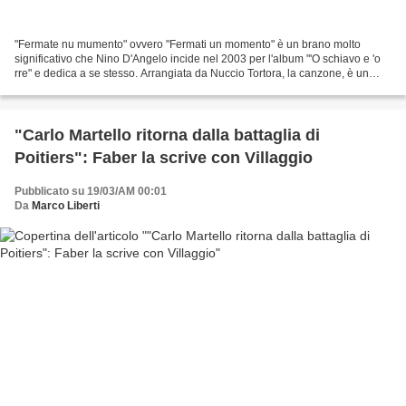
"Fermate nu mumento" ovvero "Fermati un momento" è un brano molto
significativo che Nino D'Angelo incide nel 2003 per l'album "'O schiavo e 'o
rre" e dedica a se stesso. Arrangiata da Nuccio Tortora, la canzone, è un
invito a riconsiderare i veri valori...
"Carlo Martello ritorna dalla battaglia di
Poitiers": Faber la scrive con Villaggio
Pubblicato su 19/03/AM 00:01
Da
Marco Liberti