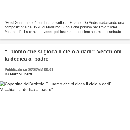
"Hotel Supramonte" è un brano scritto da Fabrizio De André riadattando una
composizione del 1978 di Massimo Bubola che portava per titolo "Hotel
Miramonti" . La canzone venne poi inserita nel decimo album del cantautore
genovese del 1981 che non ha un...
"L'uomo che si gioca il cielo a dadi": Vecchioni
la dedica al padre
Pubblicato su 08/03/AM 00:01
Da
Marco Liberti