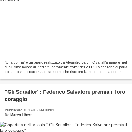
"Una donna" è un brano realizzato da Aleandro Baldi , Civai all'anagrafe, nel
suo ultimo lavoro di inediti "Liberamente tratto" del 2007. La canzone ci parla
della presa di coscienza di un uomo che riscopre l'amore in quella donna
che aveva accantonato...
"Gli Squallor": Federico Salvatore premia il loro
coraggio
Pubblicato su 17/03/AM 00:01
Da
Marco Liberti