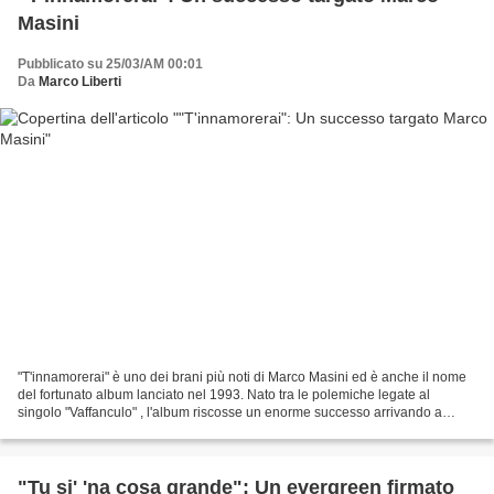
Masini
Pubblicato su 25/03/AM 00:01
Da
Marco Liberti
"T'innamorerai" è uno dei brani più noti di Marco Masini ed è anche il nome
del fortunato album lanciato nel 1993. Nato tra le polemiche legate al
singolo "Vaffanculo" , l'album riscosse un enorme successo arrivando a
vendere oltre 800 mila copie oltre...
"Tu si' 'na cosa grande": Un evergreen firmato