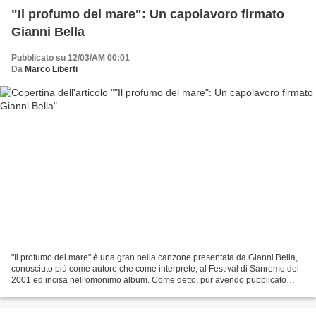
"Il profumo del mare": Un capolavoro firmato
Gianni Bella
Pubblicato su 12/03/AM 00:01
Da
Marco Liberti
"Il profumo del mare" è una gran bella canzone presentata da Gianni Bella,
conosciuto più come autore che come interprete, al Festival di Sanremo del
2001 ed incisa nell'omonimo album. Come detto, pur avendo pubblicato
molti album fin dagli '70, Gianni...