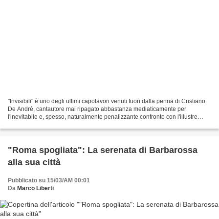
"Invisibili" è uno degli ultimi capolavori venuti fuori dalla penna di Cristiano
De André, cantautore mai ripagato abbastanza mediaticamente per
l'inevitabile e, spesso, naturalmente penalizzante confronto con l'illustre
padre Fabrizio. Proprio questa...
"Roma spogliata": La serenata di Barbarossa
alla sua città
Pubblicato su 15/03/AM 00:01
Da
Marco Liberti