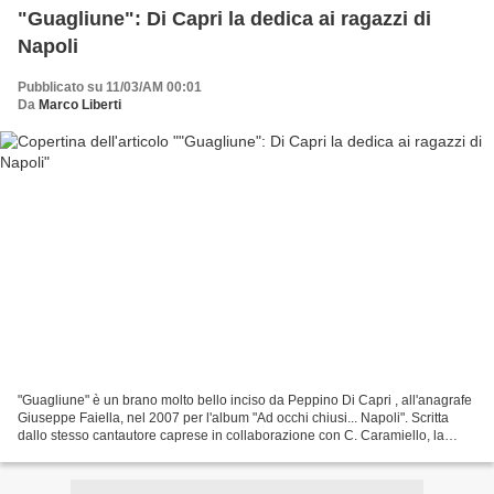
"Guagliune": Di Capri la dedica ai ragazzi di
Napoli
Pubblicato su 11/03/AM 00:01
Da
Marco Liberti
"Guagliune" è un brano molto bello inciso da Peppino Di Capri , all'anagrafe
Giuseppe Faiella, nel 2007 per l'album "Ad occhi chiusi... Napoli". Scritta
dallo stesso cantautore caprese in collaborazione con C. Caramiello, la
canzone è un accorato appello...