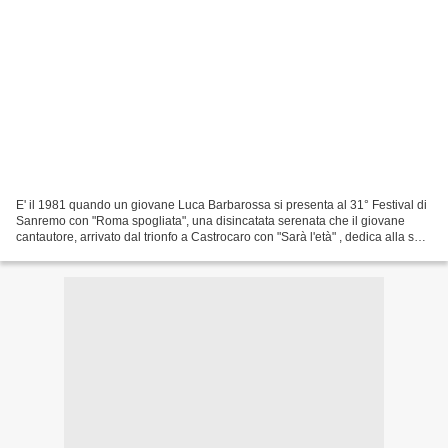
E' il 1981 quando un giovane Luca Barbarossa si presenta al 31° Festival di
Sanremo con "Roma spogliata", una disincatata serenata che il giovane
cantautore, arrivato dal trionfo a Castrocaro con "Sarà l'età" , dedica alla sua
città natale. Il brano nasce...