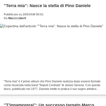
"Terra mia": Nasce la stella di Pino Daniele
Pubblicato su 26/03/AM 00:01
Da
Marco Liberti
"Terra mia" è il primo album che Pino Daniele realizza dopo essersi formato
come musicista nella band "Napoli Centrale" di James Senese. Con questo
disco, pubblicato nel 1977, Daniele mette in pratica il suo sogno artistico
ovvero quello di coniugare...
"T'innamorerai": Un successo targato Marco