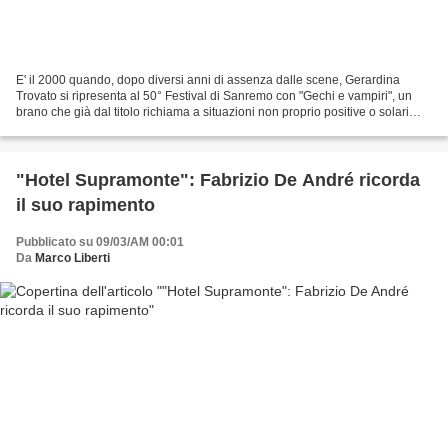
E' il 2000 quando, dopo diversi anni di assenza dalle scene, Gerardina
Trovato si ripresenta al 50° Festival di Sanremo con "Gechi e vampiri", un
brano che già dal titolo richiama a situazioni non proprio positive o solari
anche se, in realtà, la canzone...
"Hotel Supramonte": Fabrizio De André ricorda
il suo rapimento
Pubblicato su 09/03/AM 00:01
Da
Marco Liberti