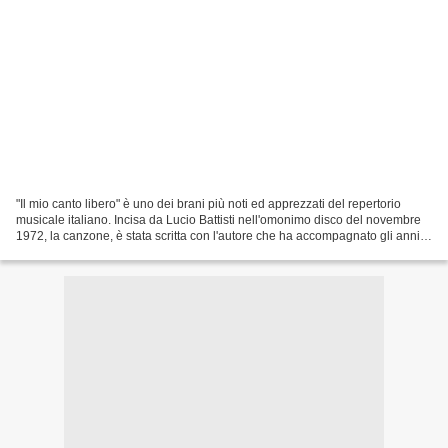
"Il mio canto libero" è uno dei brani più noti ed apprezzati del repertorio
musicale italiano. Incisa da Lucio Battisti nell'omonimo disco del novembre
1972, la canzone, è stata scritta con l'autore che ha accompagnato gli anni
d'oro dello stesso artista...