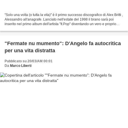
"Solo una volta (o tutta la vita)" è il primo successo discografico di Alex Britti ,
Alessandro all'anagrafe. Lanciato nell'estate del 1998 il brano sarà poi
inserito nel primo album dell'artista "It.Pop" diventando un vero e proprio
tormentone e consentendo...
"Fermate nu mumento": D'Angelo fa autocritica
per una vita distratta
Pubblicato su 20/03/AM 00:01
Da
Marco Liberti