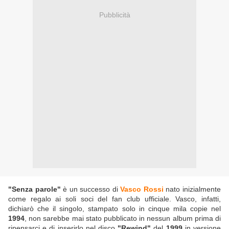
Pubblicità
"Senza parole"
è un successo di
Vasco Rossi
nato inizialmente
come regalo ai soli soci del fan club ufficiale. Vasco, infatti,
dichiarò che il singolo, stampato solo in cinque mila copie nel
1994
, non sarebbe mai stato pubblicato in nessun album prima di
ripensarci e di inserirlo nel disco
"Rewind"
del
1999
in versione