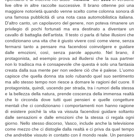
live oltre in altre raccolte successive. Il brano ottenne poi una
maggiore notorietà quando venne scelto come colonna sonora di
una famosa pubblicità di una nota casa automobilistica italiana.
D'altro canto, un capolavoro del genere, non poteva rimanere un
privilegio di pochi fortunati ma era destinato a diventare un
cavallo di battaglia dell'artista. Il testo ci parla di false illusioni che
condizionano una vita che è giusto vivere così come viene, senza
fermarsi tanto a pensare ma facendosi coinvolgere e guidare
dalle emozioni, così, senza parole appunto. Nel brano, il
protagonista, ad esempio prova ad illudersi che la sua partner
non lo tradisca ma è consapevole che questa è solo una fantasia
creata dalla sua mente per non vedere ciò che è palese. L'uomo
capisce che quella donna sta solo rubando quel suo sentimento
ma allo stesso tempo non riesce a domare le ragioni del cuore. Il
protagonista, quindi, uscendo per strada, tra i rumori della stessa
e la bellezza della natura, prende coscenza della immensa realtà
che lo circonda dove tutti quei pensieri e quelle congetture
mentali che ci condizionano i comportamenti non hanno ragione
di esistere poichè la vita va vissuta facendosi guidare soltanto
dalle sensazioni e dalle emozioni che la stessa ci regala ogni
giorno. Nello stesso discorso, Vasco, include anche la televisione
come mezzo che ci distoglie dalla realtà e ci priva da quel tempo
che andrebbe vissuto in contatto con il mondo reale. Un pensiero