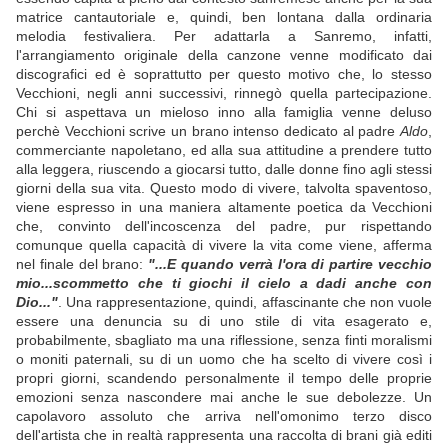
matrice cantautoriale e, quindi, ben lontana dalla ordinaria
melodia festivaliera. Per adattarla a Sanremo, infatti,
l'arrangiamento originale della canzone venne modificato dai
discografici ed è soprattutto per questo motivo che, lo stesso
Vecchioni, negli anni successivi, rinnegò quella partecipazione.
Chi si aspettava un mieloso inno alla famiglia venne deluso
perchè Vecchioni scrive un brano intenso dedicato al padre
Aldo
,
commerciante napoletano, ed alla sua attitudine a prendere tutto
alla leggera, riuscendo a giocarsi tutto, dalle donne fino agli stessi
giorni della sua vita. Questo modo di vivere, talvolta spaventoso,
viene espresso in una maniera altamente poetica da Vecchioni
che, convinto dell'incoscenza del padre, pur rispettando
comunque quella capacità di vivere la vita come viene, afferma
nel finale del brano:
"...E quando verrà l'ora di partire vecchio
mio...scommetto che ti giochi il cielo a dadi anche con
Dio..."
. Una rappresentazione, quindi, affascinante che non vuole
essere una denuncia su di uno stile di vita esagerato e,
probabilmente, sbagliato ma una riflessione, senza finti moralismi
o moniti paternali, su di un uomo che ha scelto di vivere così i
propri giorni, scandendo personalmente il tempo delle proprie
emozioni senza nascondere mai anche le sue debolezze. Un
capolavoro assoluto che arriva nell'omonimo terzo disco
dell'artista che in realtà rappresenta una raccolta di brani già editi