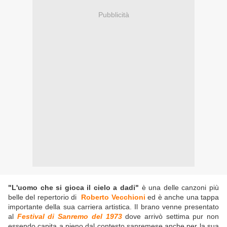
Pubblicità
"L'uomo che si gioca il cielo a dadi"
è una delle canzoni più
belle del repertorio di
Roberto Vecchioni
ed è anche una tappa
importante della sua carriera artistica. Il brano venne presentato
al
Festival di Sanremo del 1973
dove arrivò settima pur non
essendo capita a pieno dal contesto sanremese anche per la sua