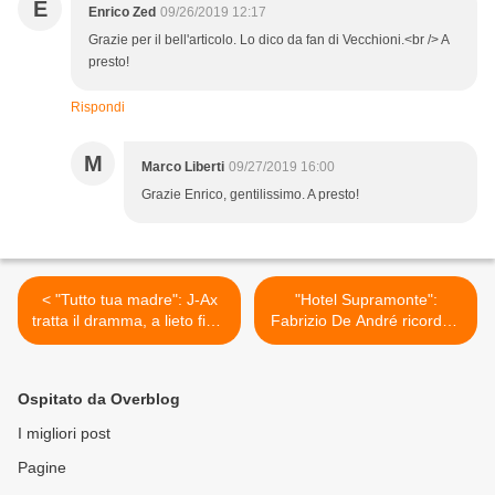
E
Enrico Zed
09/26/2019 12:17
Grazie per il bell'articolo. Lo dico da fan di Vecchioni.<br /> A
presto!
Rispondi
M
Marco Liberti
09/27/2019 16:00
Grazie Enrico, gentilissimo. A presto!
< "Tutto tua madre": J-Ax
"Hotel Supramonte":
tratta il dramma, a lieto fine,
Fabrizio De André ricorda il
di un figlio che non arriva
suo rapimento >
Ospitato da Overblog
I migliori post
Pagine