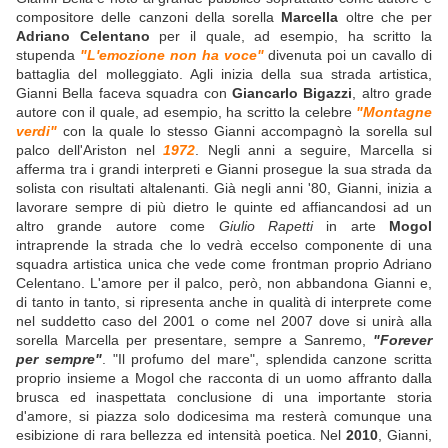
compositore delle canzoni della sorella
Marcella
oltre che per
Adriano Celentano
per il quale, ad esempio, ha scritto la
stupenda
"L'emozione non ha voce"
divenuta poi un cavallo di
battaglia del molleggiato. Agli inizia della sua strada artistica,
Gianni Bella faceva squadra con
Giancarlo Bigazzi
, altro grade
autore con il quale, ad esempio, ha scritto la celebre
"Montagne
verdi"
con la quale lo stesso Gianni accompagnò la sorella sul
palco dell'Ariston nel
1972
. Negli anni a seguire, Marcella si
afferma tra i grandi interpreti e Gianni prosegue la sua strada da
solista con risultati altalenanti. Già negli anni '80, Gianni, inizia a
lavorare sempre di più dietro le quinte ed affiancandosi ad un
altro grande autore come
Giulio Rapetti
in arte
Mogol
intraprende la strada che lo vedrà eccelso componente di una
squadra artistica unica che vede come frontman proprio Adriano
Celentano. L'amore per il palco, però, non abbandona Gianni e,
di tanto in tanto, si ripresenta anche in qualità di interprete come
nel suddetto caso del 2001 o come nel 2007 dove si unirà alla
sorella Marcella per presentare, sempre a Sanremo,
"Forever
per sempre"
. "Il profumo del mare", splendida canzone scritta
proprio insieme a Mogol che racconta di un uomo affranto dalla
brusca ed inaspettata conclusione di una importante storia
d'amore, si piazza solo dodicesima ma resterà comunque una
esibizione di rara bellezza ed intensità poetica. Nel
2010
, Gianni,