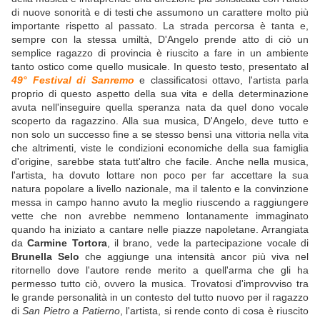
di nuove sonorità e di testi che assumono un carattere molto più
importante rispetto al passato. La strada percorsa è tanta e,
sempre con la stessa umiltà, D'Angelo prende atto di ciò un
semplice ragazzo di provincia è riuscito a fare in un ambiente
tanto ostico come quello musicale. In questo testo, presentato al
49° Festival di Sanremo
e classificatosi ottavo, l'artista parla
proprio di questo aspetto della sua vita e della determinazione
avuta nell'inseguire quella speranza nata da quel dono vocale
scoperto da ragazzino. Alla sua musica, D'Angelo, deve tutto e
non solo un successo fine a se stesso bensì una vittoria nella vita
che altrimenti, viste le condizioni economiche della sua famiglia
d'origine, sarebbe stata tutt'altro che facile. Anche nella musica,
l'artista, ha dovuto lottare non poco per far accettare la sua
natura popolare a livello nazionale, ma il talento e la convinzione
messa in campo hanno avuto la meglio riuscendo a raggiungere
vette che non avrebbe nemmeno lontanamente immaginato
quando ha iniziato a cantare nelle piazze napoletane. Arrangiata
da
Carmine Tortora
, il brano, vede la partecipazione vocale di
Brunella Selo
che aggiunge una intensità ancor più viva nel
ritornello dove l'autore rende merito a quell'arma che gli ha
permesso tutto ciò, ovvero la musica. Trovatosi d'improvviso tra
le grande personalità in un contesto del tutto nuovo per il ragazzo
di
San Pietro a Patierno
, l'artista, si rende conto di cosa è riuscito