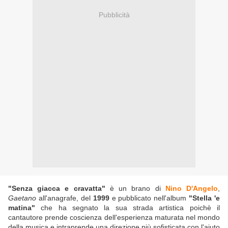
Pubblicità
"Senza giacca e cravatta"
è un brano di
Nino D'Angelo
,
Gaetano
all'anagrafe, del
1999
e pubblicato nell'album
"Stella 'e
matina"
che ha segnato la sua strada artistica poichè il
cantautore prende coscienza dell'esperienza maturata nel mondo
della musica e intraprende una direzione più sofisticata con l'aiuto