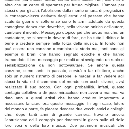
altro che un canto di speranza per futuro migliore. L'amore per
stessi e per gli altri, l'abolizione dalla mente umana di pregiudizi e
la consapevolezza derivata dagli errori del passato che hanno
scaturito guerre e sofferenze sono le armi adottate da questa
contagiosa danza che dovrebbe, nella visione onirica dell'autore,
cambiare il mondo. Messaggio utopico più che arduo ma che, un
cantautore, se si sente in dovere di fare, ne ha tutto il diritto e fa
bene a credere sempre nella forza della musica. In fondo non
può essere una canzone a cambiare la storia ma, tanti sono gli
esempi di brani che hanno segnato epoche e che hanno
tramandato il loro messaggio per molti anni svolgendo un ruolo di
sensibilizzazione da non sottovalutare. Se anche questa
canzone, come tante in passato, servirà a far riflettere, anche
solo un numero ristretto di persone, e magari a far vedere agli
stessi la vita ed il cammino del mondo con occhi diversi, avrà
realizzato il suo scopo. Con ogni probabilità, infatti, questo
contagio collettivo a dir poco miracoloso non avverrà mai ma, va
dato atto a questi artisti che hanno creduto importante e
necessario lanciare ora questo messaggio. In ogni caso, futuro
del mondo a parte, fa piacere rivedere due vecchi amici e colleghi
che, dopo tanti anni di grande carriera, trovano ancora
l'entusiasmo ed il coraggio per rimettersi in gioco sulle ali delle
loro voci e della loro musica. Due patrimoni musicali che