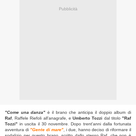
Pubblicità
"Come una danza"
è il brano che anticipa il doppio album di
Raf
, Raffele Riefoli all'anagrafe, e
Umberto Tozzi
dal titolo
"Raf
Tozzi"
in uscita il 30 novembre. Dopo trent'anni dalla fortunata
avventura di
"Gente di mare"
, i due, hanno deciso di riformare il
sodalizio per questo brano, scritto dallo stesso Raf, che non è