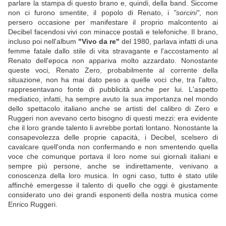
parlare la stampa di questo brano e, quindi, della band. Siccome
non ci furono smentite, il popolo di Renato, i
"sorcini"
, non
persero occasione per manifestare il proprio malcontento ai
Decibel facendosi vivi con minacce postali e telefoniche. Il brano,
incluso poi nell'album
"Vivo da re"
del 1980, parlava infatti di una
femme fatale dallo stile di vita stravagante e l'accostamento al
Renato dell'epoca non appariva molto azzardato. Nonostante
queste voci, Renato Zero, probabilmente al corrente della
situazione, non ha mai dato peso a quelle voci che, tra l'altro,
rappresentavano fonte di pubblicità anche per lui. L'aspetto
mediatico, infatti, ha sempre avuto la sua importanza nel mondo
dello spettacolo italiano anche se artisti del calibro di Zero e
Ruggeri non avevano certo bisogno di questi mezzi: era evidente
che il loro grande talento li avrebbe portati lontano. Nonostante la
consapevolezza delle proprie capacità, i Decibel, scelsero di
cavalcare quell'onda non confermando e non smentendo quella
voce che comunque portava il loro nome sui giornali italiani e
sempre più persone, anche se indirettamente, venivano a
conoscenza della loro musica. In ogni caso, tutto è stato utile
affinchè emergesse il talento di quello che oggi è giustamente
considerato uno dei grandi esponenti della nostra musica come
Enrico Ruggeri.