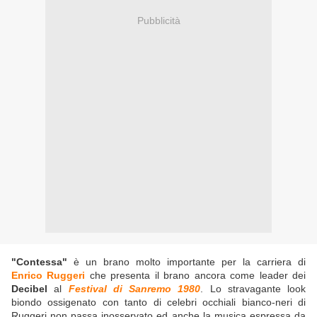
Pubblicità
"Contessa"
è un brano molto importante per la carriera di
Enrico Ruggeri
che presenta il brano ancora come leader dei
Decibel
al
Festival di Sanremo 1980
. Lo stravagante look
biondo ossigenato con tanto di celebri occhiali bianco-neri di
Ruggeri non passa inosservato ed anche la musica espressa da