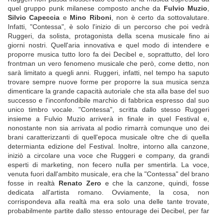
quel gruppo punk milanese composto anche da
Fulvio Muzio
,
Silvio Capeccia
e
Mino Riboni
, non è certo da sottovalutare.
Infatti, "Contessa", è solo l'inizio di un percorso che poi vedrà
Ruggeri, da solista, protagonista della scena musicale fino ai
giorni nostri. Quell'aria innovativa e quel modo di intendere e
proporre musica tutto loro fa dei Decibel e, soprattutto, del loro
frontman un vero fenomeno musicale che però, come detto, non
sarà limitato a quegli anni. Ruggeri, infatti, nel tempo ha saputo
trovare sempre nuove forme per proporre la sua musica senza
dimenticare la grande capacità autoriale che sta alla base del suo
successo e l'inconfondibile marchio di fabbrica espresso dal suo
unico timbro vocale. "Contessa", scritta dallo stesso Ruggeri
insieme a Fulvio Muzio arriverà in finale in quel Festival e,
nonostante non sia arrivata al podio rimarrà comunque uno dei
brani caratterizzanti di quell'epoca musicale oltre che di quella
determianta edizione del Festival. Inoltre, intorno alla canzone,
iniziò a circolare una voce che Ruggeri e company, da grandi
esperti di marketing, non fecero nulla per smentirla. La voce,
venuta fuori dall'ambito musicale, era che la "Contessa" del brano
fosse in realtà
Renato Zero
e che la canzone, quindi, fosse
dedicata all'artista romano. Ovviamente, la cosa, non
corrispondeva alla realtà ma era solo una delle tante trovate,
probabilmente partite dallo stesso entourage dei Decibel, per far