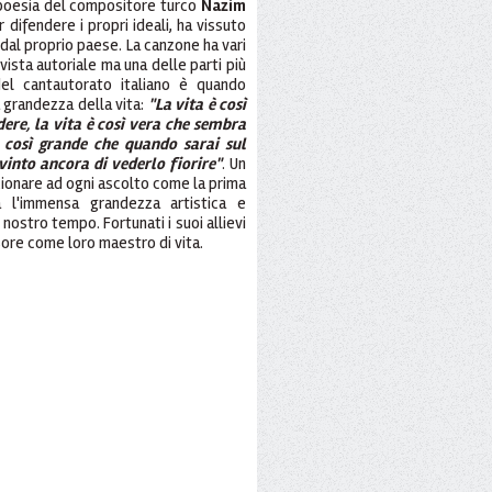
 poesia del compositore turco
Nazim
r difendere i propri ideali, ha vissuto
io dal proprio paese. La canzone ha vari
vista autoriale ma una delle parti più
 del cantautorato italiano è quando
a grandezza della vita:
"La vita è così
dere, la vita è così vera che sembra
è così grande che quando sarai sul
vinto ancora di vederlo fiorire"
. Un
ionare ad ogni ascolto come la prima
 l'immensa grandezza artistica e
ostro tempo. Fortunati i suoi allievi
ssore come loro maestro di vita.