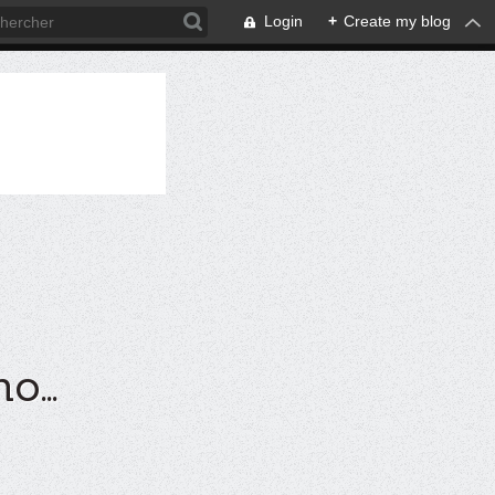
Login
+
Create my blog
...