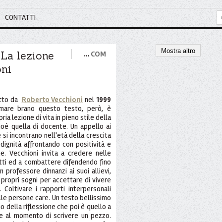
CONTATTI
Mostra altro
 La lezione
…
COM
oni
itto da
Roberto Vecchioni
nel
1999
amare brano questo testo, però, è
ria lezione di vita in pieno stile della
oè quella di docente. Un appello ai
e si incontrano nell'età della crescita
 dignità affrontando con positività e
e. Vecchioni invita a credere nelle
itti ed a combattere difendendo fino
n professore dinnanzi ai suoi allievi,
i propri sogni per accettare di vivere
 Coltivare i rapporti interpersonali
lle persone care. Un testo bellissimo
o della riflessione che poi è quello a
e al momento di scrivere un pezzo.