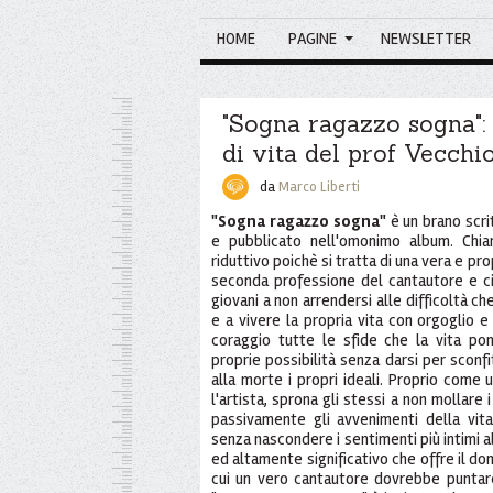
HOME
PAGINE
NEWSLETTER
"Sogna ragazzo sogna":
di vita del prof Vecchi
da
Marco Liberti
"Sogna ragazzo sogna"
è un brano scr
e pubblicato nell'omonimo album. Chi
riduttivo poichè si tratta di una vera e prop
seconda professione del cantautore e ci
giovani a non arrendersi alle difficoltà ch
e a vivere la propria vita con orgoglio e
coraggio tutte le sfide che la vita pon
proprie possibilità senza darsi per sconf
alla morte i propri ideali. Proprio come u
l'artista, sprona gli stessi a non mollare 
passivamente gli avvenimenti della vita.
senza nascondere i sentimenti più intimi a
ed altamente significativo che offre il don
cui un vero cantautore dovrebbe puntar