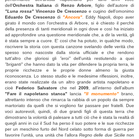
dell'
Orchestra Italiana
di
Renzo Arbore
, figlio dell'autore di
"Luna rossa"
Vincenzo De Crescenzo
e cugino dell'omonimo
Eduardo De Crescenzo
di
"Ancora"
. Eddy Napoli, dopo aver
girato il mondo con l'orchestra di Arbore, si è chiesto il perchè
della presenza di tanti meridionali in ogni dove e così ha iniziato
ad approfondire una questione meridionale che, a dir la verità, gli
è stata sempre a cuore. E' così che ha potuto, in qualche modo,
riscrivere la storia con questa canzone svelando delle verità che
spesso sono nascoste dalla storia ufficiale e che rendono
tutt'altro che gloriosi gli
"eroi"
dell'unità restiutendo a quei
"briganti"
che hanno dato la vita per difendere la propria terra, le
proprie ricchezze e le proprie donne almeno la giusta
riconoscenza. Lo stesso studio e le medesime riflessioni, inoltre,
erano state realizzate da un altro grande artista napoletano e
cioè
Federico Salvatore
che nel
2009
, all'interno dell'album
"Fare il napoletano stanca"
lancia
"Il monumento"
brano,
altrettanto intenso che rimarca la rabbia di un popolo da sempre
martoriato da quelli che si vogliono far passare per fratelli. Due
voci autorevoli, quindi, di due grandi figli di questa terra che
dimostrano la volontà di palesare a tutti ciò che è stata la realtà di
quegli anni in cui il Sud ha perso il suo potere e le sue ricchezze
per un meschino furto del Nord celato sotto forma di guerra per
favorire l'unità, una unità che l'allora
Regno delle due Sicilie
non