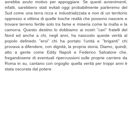
avrebbe avuto motivo per appoggiare. Se questi avvenimenti,
infatti, sarebbero stati evitati oggi probabilmente parleremo del
Sud come una terra ricca e industrializzata e non di un territorio
oppresso e vittima di quelle losche realtà che possono nascere e
trovare terreno fertile solo tra fame e miseria come la mafia e la
camorra. Questo destino lo dobbiamo ai nostri "cari" fratelli del
Nord ed anche a chi, negli anni, ha nascosto queste verità al
popolo definedo "eroi" chi ha portato l'unità e "briganti" chi
provava a difendere, con dignità, la propria storia. Diamo, quindi,
atto a gente come Eddy Napoli e Federico Salvatore che,
fregandosene di eventuali ripercussioni sulle proprie carriere da
Roma in su, cantano con orgoglio quella verità per troppi anni è
stata oscurata dal potere.