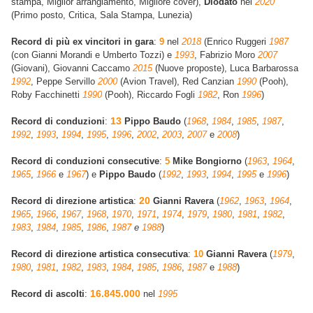
stampa, Miglior arrangiamento, Migliore cover),
Diodato
nel
2020
(Primo posto, Critica, Sala Stampa, Lunezia)
Record di più ex vincitori in gara
:
9
nel
2018
(Enrico Ruggeri
1987
(con Gianni Morandi e Umberto Tozzi) e
1993
, Fabrizio Moro
2007
(Giovani), Giovanni Caccamo
2015
(Nuove proposte), Luca Barbarossa
1992
, Peppe Servillo
2000
(Avion Travel), Red Canzian
1990
(Pooh),
Roby Facchinetti
1990
(Pooh), Riccardo Fogli
1982
, Ron
1996
)
13
Record di conduzioni
:
Pippo Baudo
(
1968
,
1984
,
1985
,
1987
,
1992
,
1993
,
1994
,
1995
,
1996
,
2002
,
2003
,
2007
e
2008
)
Record di conduzioni consecutive
:
5
Mike Bongiorno
(
1963
,
1964
,
1965
,
1966
e
1967
) e
Pippo Baudo
(
1992
,
1993
,
1994
,
1995
e
1996
)
20
Record di direzione artistica
:
Gianni Ravera
(
1962
,
1963
,
1964
,
1965
,
1966
,
1967
,
1968
,
1970
,
1971
,
1974
,
1979
,
1980
,
1981
,
1982
,
1983
,
1984
,
1985
,
1986
,
1987
e
1988
)
Record di direzione artistica consecutiva
:
10
Gianni Ravera
(
1979
,
1980
,
1981
,
1982
,
1983
,
1984
,
1985
,
1986
,
1987
e
1988
)
16.845.000
Record di ascolti
:
nel
1995