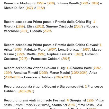
Domenico Modugno
(
1958
e
1959
),
Johnny Dorelli
(
1958
e
1959
) e
Nicola Di Bari
(
1971
e
1972
)
1
Record accoppiata Primo posto e Premio della Critica Big
:
Giorgia
(
1995
),
Elisa
(
2001
),
Simone Cristicchi
(
2007
) e
Roberto
Vecchioni
(
2011
),
Diodato
(
2020
)
Record accoppiata Primo posto e Premio della Critica Giovani
:
1
Arisa
(
2009
),
Fabrizio Moro
(
2007
),
Lena Biolacati
(
1986
),
Marco
Masini
(
1990
),
Mietta
(
1989
),
Raphael Gualazzi
(
2011
),
Giovanni
Caccamo
(
2015
) e
Francesco Gabbani
(
2016
)
Record accoppiata vittoria Giovani e Big
:
1
Aleandro Baldi
(
1992
-
1994
),
Annalisa Minetti
(
1998
),
Marco Masini
(
1990
-
2004
),
Arisa
(
2009
-
2014
) e
Francesco Gabbani
(
2016
-
2017
)
Record accoppiata vittoria Giovani e Big consecutivi
:
1
Francesco
Gabbani
(
2016
-
2017
)
4
Record di premi vinti in un solo Festival
:
Giorgia
nel
1995
(
Primo
posto
,
Critica
,
Radio/Tv
e
Autori
),
Stadio
nel
2016
(Primo posto, Sala