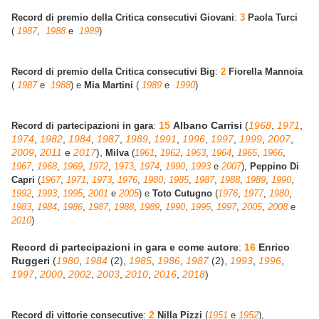
Record di premio della Critica consecutivi Giovani
:
3
Paola Turci
(
1987
,
1988
e
1989
)
Record di premio della Critica consecutivi Big
:
2
Fiorella Mannoia
(
1987
e
1988
) e
Mia Martini
(
1989
e
1990
)
15
Albano Carrisi
(
1968
,
1971
,
Rec
ord di partecipazioni in gara
:
1974
,
1982
,
1984
,
1987
,
1989
,
1991
,
1996
,
1997
,
1999
,
2007
,
2009
,
2011
e
2017
),
Milva
(
1961
,
1962
,
1963
,
1964
,
1965
,
1966
,
1967
,
1968
,
1969
,
1972
,
1973
,
1974
,
1990
,
1993
e
2007
),
Peppino Di
Capri
(
1967
,
1971
,
1973
,
1976
,
1980
,
1985
,
1987
,
1988
,
1989
,
1990
,
1992
,
1993
,
1995
,
2001
e
2005
) e
Toto Cutugno
(
1976
,
1977
,
1980
,
1983
,
1984
,
1986
,
1987
,
1988
,
1989
,
1990
,
1995
,
1997
,
2005
,
2008
e
2010
)
Record di partecipazioni in gara e come autore
:
16
Enrico
Ruggeri
(
1980
,
1984
(2),
1985
,
1986
,
1987
(2),
1993
,
1996
,
1997
,
2000
,
2002
,
2003
,
2010
,
2016
,
2018
)
2
Record di vittorie consecutive
:
Nilla Pizzi
(
1951
e
1952
),