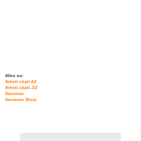
Altro su:
Artisti citati A/I
Artisti citati J/Z
Sanremo
Sanremo Story