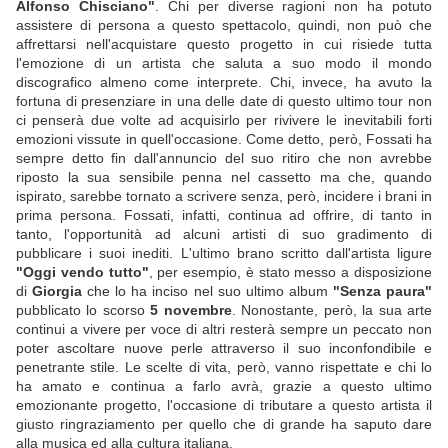
Alfonso Chisciano"
. Chi per diverse ragioni non ha potuto
assistere di persona a questo spettacolo, quindi, non può che
affrettarsi nell'acquistare questo progetto in cui risiede tutta
l'emozione di un artista che saluta a suo modo il mondo
discografico almeno come interprete. Chi, invece, ha avuto la
fortuna di presenziare in una delle date di questo ultimo tour non
ci penserà due volte ad acquisirlo per rivivere le inevitabili forti
emozioni vissute in quell'occasione. Come detto, però, Fossati ha
sempre detto fin dall'annuncio del suo ritiro che non avrebbe
riposto la sua sensibile penna nel cassetto ma che, quando
ispirato, sarebbe tornato a scrivere senza, però, incidere i brani in
prima persona. Fossati, infatti, continua ad offrire, di tanto in
tanto, l'opportunità ad alcuni artisti di suo gradimento di
pubblicare i suoi inediti. L'ultimo brano scritto dall'artista ligure
"Oggi vendo tutto"
, per esempio, è stato messo a disposizione
di
Giorgia
che lo ha inciso nel suo ultimo album
"Senza paura"
pubblicato lo scorso
5 novembre
. Nonostante, però, la sua arte
continui a vivere per voce di altri resterà sempre un peccato non
poter ascoltare nuove perle attraverso il suo inconfondibile e
penetrante stile. Le scelte di vita, però, vanno rispettate e chi lo
ha amato e continua a farlo avrà, grazie a questo ultimo
emozionante progetto, l'occasione di tributare a questo artista il
giusto ringraziamento per quello che di grande ha saputo dare
alla musica ed alla cultura italiana.