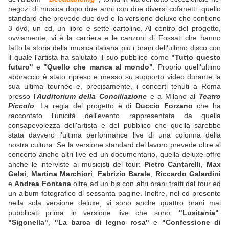
negozi di musica dopo due anni con due diversi cofanetti: quello
standard che prevede due dvd e la versione deluxe che contiene
3 dvd, un cd, un libro e sette cartoline. Al centro del progetto,
ovviamente, vi è la carriera e le canzoni di Fossati che hanno
fatto la storia della musica italiana più i brani dell'ultimo disco con
il quale l'artista ha salutato il suo pubblico come
"Tutto questo
futuro"
e
"Quello che manca al mondo"
. Proprio quell'ultimo
abbraccio è stato ripreso e messo su supporto video durante la
sua ultima tournée e, precisamente, i concerti tenuti a Roma
presso l'
Auditorium della Conciliazione
e a Milano al
Teatro
Piccolo
. La regia del progetto è di
Duccio Forzano
che ha
raccontato l'unicità dell'evento rappresentata da quella
consapevolezza dell'artista e del pubblico che quella sarebbe
stata davvero l'ultima performance live di una colonna della
nostra cultura. Se la versione standard del lavoro prevede oltre al
concerto anche altri live ed un documentario, quella deluxe offre
anche le interviste ai musicisti del tour:
Pietro Cantarelli
,
Max
Gelsi
,
Martina Marchiori
,
Fabrizio Barale
,
Riccardo Galardini
e
Andrea Fontana
oltre ad un bis con altri brani tratti dal tour ed
un album fotografico di sessanta pagine. Inoltre, nel cd presente
nella sola versione deluxe, vi sono anche quattro brani mai
pubblicati prima in versione live che sono:
"Lusitania"
,
"Sigonella"
,
"La barca di legno rosa"
e
"Confessione di