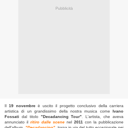
Pubblicità
Il
19 novembre
è uscito il progetto conclusivo della carriera
artistica di un grandissimo della nostra musica come
Ivano
Fossati
dal titolo
"Decadancing Tour"
. L'artista, che aveva
annunciato il
ritiro dalle scene
nel
2011
con la pubblicazione
dell'album
"Decadancing"
, torna in via del tutto eccezionale nei