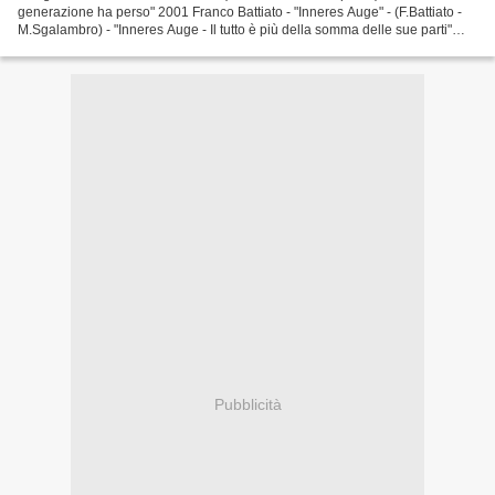
generazione ha perso" 2001 Franco Battiato - "Inneres Auge" - (F.Battiato -
M.Sgalambro) - "Inneres Auge - Il tutto è più della somma delle sue parti"
2009 Antonello Venditti_Carlo...
Pubblicità