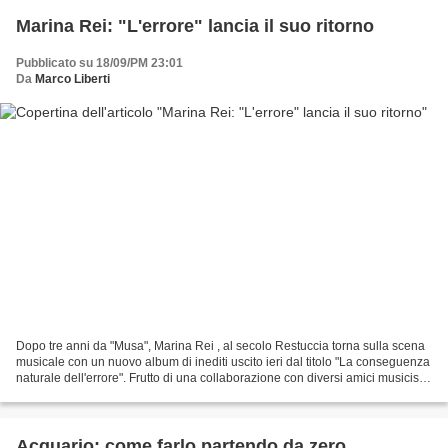
Marina Rei: "L'errore" lancia il suo ritorno
Pubblicato su 18/09/PM 23:01
Da
Marco Liberti
Dopo tre anni da "Musa", Marina Rei , al secolo Restuccia torna sulla scena
musicale con un nuovo album di inediti uscito ieri dal titolo "La conseguenza
naturale dell'errore". Frutto di una collaborazione con diversi amici musicisti
come Max Gazzè, Paolo...
Acquario: come farlo partendo da zero