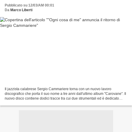
Pubblicato su 12/03/AM 00:01
Da
Marco Liberti
Il jazzista calabrese Sergio Cammariere torna con un nuovo lavoro
discografico che porta il suo nome a tre anni dall'ultimo album "Carovane". Il
nuovo disco contiene dodici tracce tra cui due strumentali ed è dedicato
all'amico Pepi Morgia, noto scenografo...