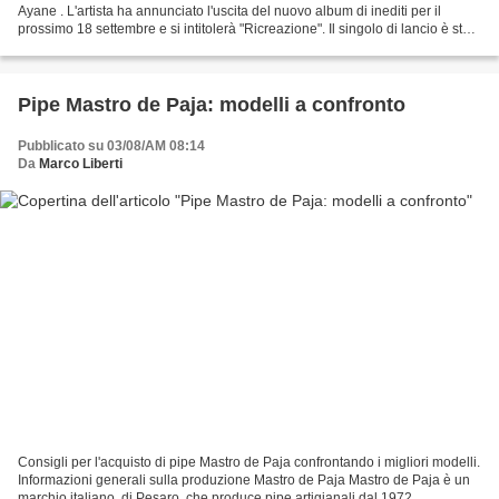
Ayane . L'artista ha annunciato l'uscita del nuovo album di inediti per il
prossimo 18 settembre e si intitolerà "Ricreazione". Il singolo di lancio è stato
scritto dalla stessa...
Pipe Mastro de Paja: modelli a confronto
Pubblicato su 03/08/AM 08:14
Da
Marco Liberti
Consigli per l'acquisto di pipe Mastro de Paja confrontando i migliori modelli.
Informazioni generali sulla produzione Mastro de Paja Mastro de Paja è un
marchio italiano, di Pesaro, che produce pipe artigianali dal 1972