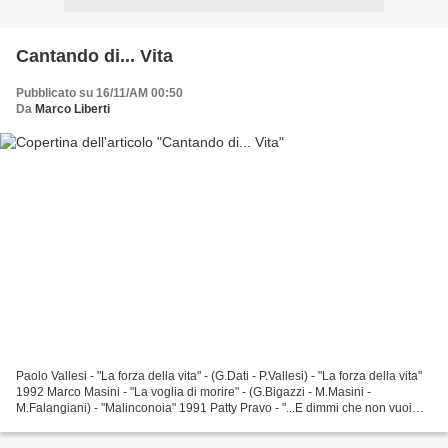
Cantando di... Vita
Pubblicato su 16/11/AM 00:50
Da
Marco Liberti
Paolo Vallesi - "La forza della vita" - (G.Dati - P.Vallesi) - "La forza della vita"
1992 Marco Masini - "La voglia di morire" - (G.Bigazzi - M.Masini -
M.Falangiani) - "Malinconoia" 1991 Patty Pravo - "...E dimmi che non vuoi
morire" - (V.Rossi - R.Ferri...