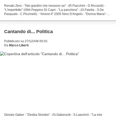
Renato Zero - "Nei giardini che nessuno sa" - (R.Fiacchini - D.Riccardi) -
"L'imperfetto" 1994 Peppino Di Capri - "La panchina" - (G.Faiella - S.De
Pasquale - C.Piccinelli) - "Amore.it" 2005 Nino D'Angelo - "Donna Maria" -
(G.D'Angelo) - "Gioia nova"...
Cantando di... Politica
Pubblicato su 27/12/AM 00:01
Da
Marco Liberti
Giorgio Gaber - "Destra-Sinistra" - (G.Gaberscik - S.Luporini) - "La mia