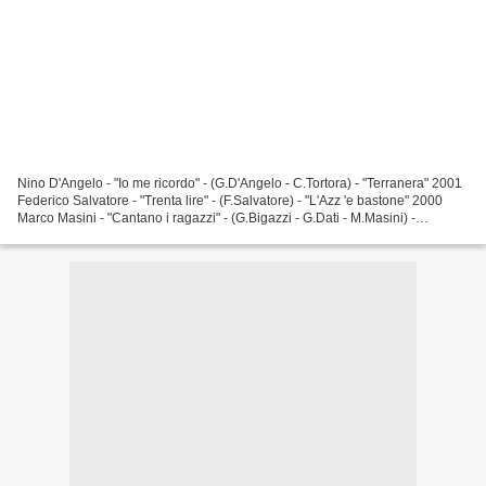
Nino D'Angelo - "Io me ricordo" - (G.D'Angelo - C.Tortora) - "Terranera" 2001
Federico Salvatore - "Trenta lire" - (F.Salvatore) - "L'Azz 'e bastone" 2000
Marco Masini - "Cantano i ragazzi" - (G.Bigazzi - G.Dati - M.Masini) -
"T'innamorerai" 1993 Nino...