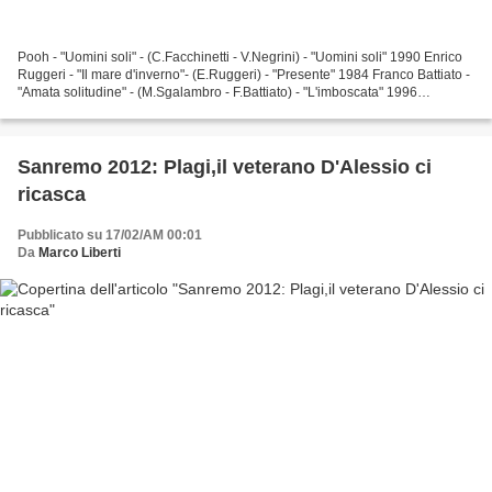
Pooh - "Uomini soli" - (C.Facchinetti - V.Negrini) - "Uomini soli" 1990 Enrico
Ruggeri - "Il mare d'inverno"- (E.Ruggeri) - "Presente" 1984 Franco Battiato -
"Amata solitudine" - (M.Sgalambro - F.Battiato) - "L'imboscata" 1996
Aleandro Baldi_Marco Guerzoni...
Sanremo 2012: Plagi,il veterano D'Alessio ci
ricasca
Pubblicato su 17/02/AM 00:01
Da
Marco Liberti