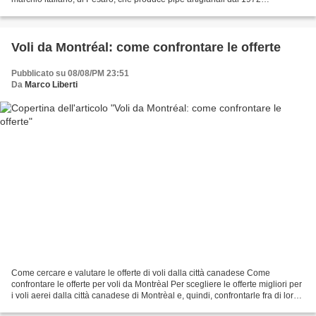
contraddistinte dal logo che raffigura...
Voli da Montréal: come confrontare le offerte
Pubblicato su 08/08/PM 23:51
Da
Marco Liberti
Come cercare e valutare le offerte di voli dalla città canadese Come
confrontare le offerte per voli da Montrèal Per scegliere le offerte migliori per
i voli aerei dalla città canadese di Montrèal e, quindi, confrontarle fra di loro
bisogna valutare diversi...