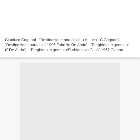
Gianluca Grignani - "Destinazione paradiso" - (M.Luca - G.Grignani) -
"Destinazione paradiso" 1995 Fabrizio De Andrè - "Preghiera in gennaio" -
(F.De Andrè) - "Preghiera in gennaio/Si chiamava Gesù" 1967 Gianna
Nannini - "Suicidio d'amore" - (G.De Crescenzo...