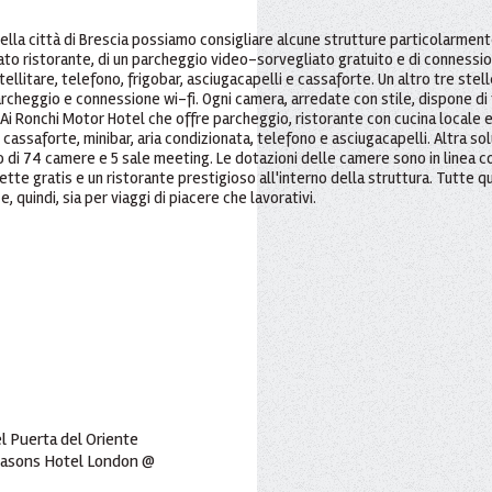
 nella città di Brescia possiamo consigliare alcune strutture particolarmen
ato ristorante, di un parcheggio video-sorvegliato gratuito e di connession
atellitare, telefono, frigobar, asciugacapelli e cassaforte. Un altro tre stel
archeggio e connessione wi-fi. Ogni camera, arredate con stile, dispone di tv
le Ai Ronchi Motor Hotel che offre parcheggio, ristorante con cucina locale
cassaforte, minibar, aria condizionata, telefono e asciugacapelli. Altra so
o di 74 camere e 5 sale meeting. Le dotazioni delle camere sono in linea con
clette gratis e un ristorante prestigioso all'interno della struttura. Tutt
, quindi, sia per viaggi di piacere che lavorativi.