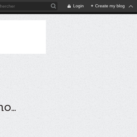
Login
+
Create my blog
...