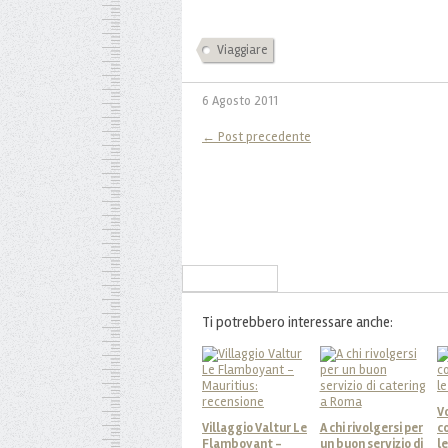
Viaggiare
6 Agosto 2011
← Post precedente
Iscriviti alla Newsletter
Ti potrebbero interessare anche:
Vo
Villaggio Valtur Le
A chi rivolgersi per
c
Flamboyant -
un buon servizio di
l