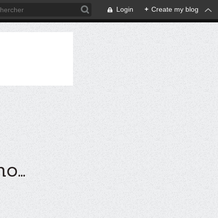
Login
+
Create my blog
...