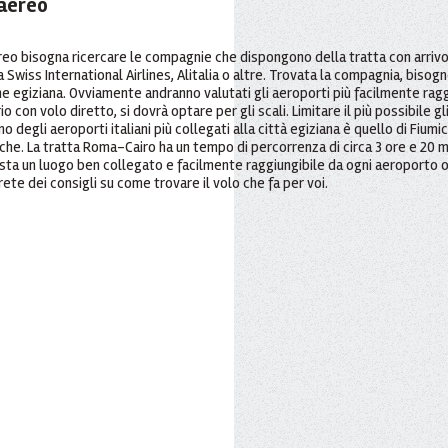
 aereo
ereo bisogna ricercare le compagnie che dispongono della tratta con arrivo 
, la Swiss International Airlines, Alitalia o altre. Trovata la compagnia, bis
one egiziana. Ovviamente andranno valutati gli aeroporti più facilmente ragg
io con volo diretto, si dovrà optare per gli scali. Limitare il più possibile 
no degli aeroporti italiani più collegati alla città egiziana è quello di Fiumi
rche. La tratta Roma-Cairo ha un tempo di percorrenza di circa 3 ore e 20 mi
ta un luogo ben collegato e facilmente raggiungibile da ogni aeroporto o li
ete dei consigli su come trovare il volo che fa per voi.