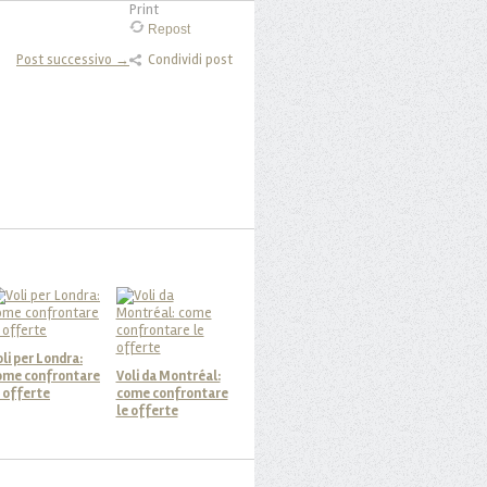
Print
Repost
Post successivo →
Condividi post
li per Londra:
ome confrontare
Voli da Montréal:
e offerte
come confrontare
le offerte