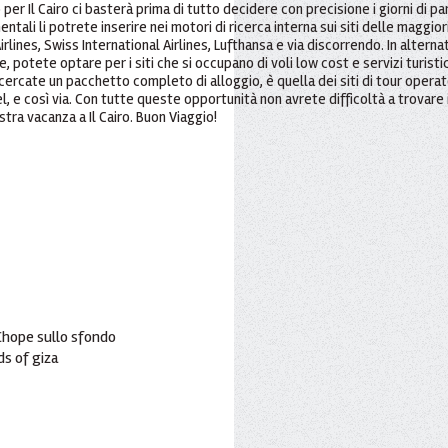
per Il Cairo ci basterà prima di tutto decidere con precisione i giorni di part
mentali li potrete inserire nei motori di ricerca interna sui siti delle magg
Airlines, Swiss International Airlines, Lufthansa e via discorrendo. In altern
, potete optare per i siti che si occupano di voli low cost e servizi turist
cercate un pacchetto completo di alloggio, è quella dei siti di tour ope
 e così via. Con tutte queste opportunità non avrete difficoltà a trovare 
stra vacanza a Il Cairo. Buon Viaggio!