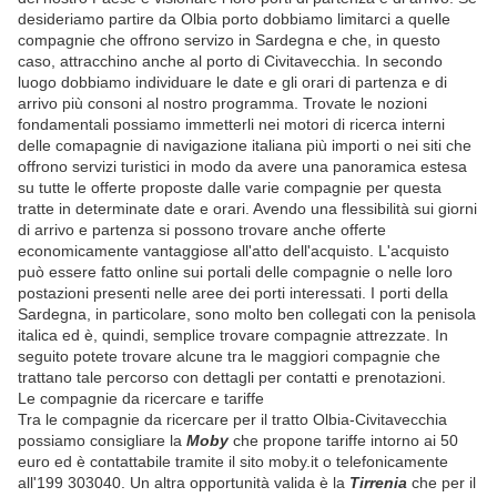
desideriamo partire da Olbia porto dobbiamo limitarci a quelle
compagnie che offrono servizo in Sardegna e che, in questo
caso, attracchino anche al porto di Civitavecchia. In secondo
luogo dobbiamo individuare le date e gli orari di partenza e di
arrivo più consoni al nostro programma. Trovate le nozioni
fondamentali possiamo immetterli nei motori di ricerca interni
delle comapagnie di navigazione italiana più importi o nei siti che
offrono servizi turistici in modo da avere una panoramica estesa
su tutte le offerte proposte dalle varie compagnie per questa
tratte in determinate date e orari. Avendo una flessibilità sui giorni
di arrivo e partenza si possono trovare anche offerte
economicamente vantaggiose all'atto dell'acquisto. L'acquisto
può essere fatto online sui portali delle compagnie o nelle loro
postazioni presenti nelle aree dei porti interessati. I porti della
Sardegna, in particolare, sono molto ben collegati con la penisola
italica ed è, quindi, semplice trovare compagnie attrezzate. In
seguito potete trovare alcune tra le maggiori compagnie che
trattano tale percorso con dettagli per contatti e prenotazioni.
Le compagnie da ricercare e tariffe
Tra le compagnie da ricercare per il tratto Olbia-Civitavecchia
possiamo consigliare la
Moby
che propone tariffe intorno ai 50
euro ed è contattabile tramite il sito moby.it o telefonicamente
all'199 303040. Un altra opportunità valida è la
Tirrenia
che per il