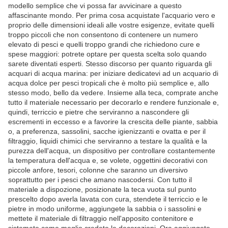
modello semplice che vi possa far avvicinare a questo
affascinante mondo. Per prima cosa acquistate l'acquario vero e
proprio delle dimensioni ideali alle vostre esigenze, evitate quelli
troppo piccoli che non consentono di contenere un numero
elevato di pesci e quelli troppo grandi che richiedono cure e
spese maggiori: potrete optare per questa scelta solo quando
sarete diventati esperti. Stesso discorso per quanto riguarda gli
acquari di acqua marina: per iniziare dedicatevi ad un acquario di
acqua dolce per pesci tropicali che è molto più semplice e, allo
stesso modo, bello da vedere. Insieme alla teca, comprate anche
tutto il materiale necessario per decorarlo e rendere funzionale e,
quindi, terriccio e pietre che serviranno a nascondere gli
escrementi in eccesso e a favorire la crescita delle piante, sabbia
o, a preferenza, sassolini, sacche igienizzanti e ovatta e per il
filtraggio, liquidi chimici che serviranno a testare la qualità e la
purezza dell'acqua, un dispositivo per controllare costantemente
la temperatura dell'acqua e, se volete, oggettini decorativi con
piccole anfore, tesori, colonne che saranno un diversivo
soprattutto per i pesci che amano nascodersi. Con tutto il
materiale a dispozione, posizionate la teca vuota sul punto
prescelto dopo averla lavata con cura, stendete il terriccio e le
pietre in modo uniforme, aggiungete la sabbia o i sassolini e
mettete il materiale di filtraggio nell'apposito contenitore e