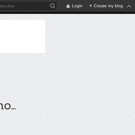
Login
+
Create my blog
...