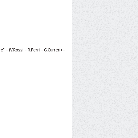
e" - (V.Rossi - R.Ferri - G.Curreri) -