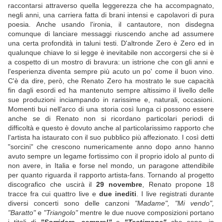
raccontarsi attraverso quella leggerezza che ha accompagnato,
negli anni, una carriera fatta di brani intensi e capolavori di pura
poesia. Anche usando l'ironia, il cantautore, non disdegna
comunque di lanciare messaggi riuscendo anche ad assumere
una certa profondità in taluni testi. D'altronde Zero è Zero ed in
qualunque chiave lo si legge è inevitabile non accorgersi che si è
a cospetto di un mostro di bravura: un istrione che con gli anni e
l'esperienza diventa sempre più acuto un po' come il buon vino.
C'è da dire, però, che Renato Zero ha mostrato le sue capacità
fin dagli esordi ed ha mantenuto sempre altissimo il livello delle
sue produzioni inciampando in rarissime e, naturali, occasioni.
Momenti bui nell'arco di una storia così lunga ci possono essere
anche se di Renato non si ricordano particolari periodi di
difficoltà e questo è dovuto anche al particolarissimo rapporto che
l'artista ha istaurato con il suo pubblico più affezionato. I così detti
"sorcini" che crescono numericamente anno dopo anno hanno
avuto sempre un legame fortissimo con il proprio idolo al punto di
non avere, in Italia e forse nel mondo, un paragone attendibile
per quanto riguarda il rapporto artista-fans. Tornando al progetto
discografico che uscirà il
29 novembre
, Renato propone 18
tracce fra cui quattro live e
due inediti
. I live registrati durante
diversi concerti sono delle canzoni
"Madame", "Mi vendo",
"Baratto"
e
"Triangolo"
mentre le due nuove composizioni portano