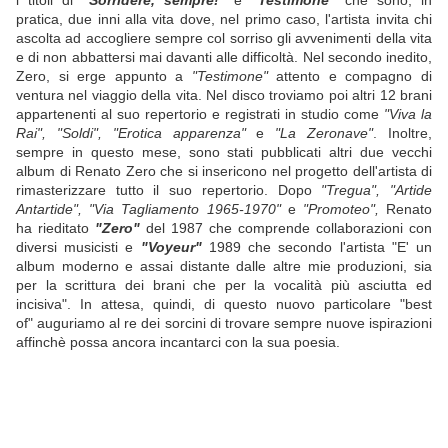
i titoli di
"Sorridere, sempre!"
e
"Testimone"
che sono, in
pratica, due inni alla vita dove, nel primo caso, l'artista invita chi
ascolta ad accogliere sempre col sorriso gli avvenimenti della vita
e di non abbattersi mai davanti alle difficoltà. Nel secondo inedito,
Zero, si erge appunto a
"Testimone"
attento e compagno di
ventura nel viaggio della vita. Nel disco troviamo poi altri 12 brani
appartenenti al suo repertorio e registrati in studio come
"Viva la
Rai", "Soldi", "Erotica apparenza"
e
"La Zeronave"
. Inoltre,
sempre in questo mese, sono stati pubblicati altri due vecchi
album di Renato Zero che si insericono nel progetto dell'artista di
rimasterizzare tutto il suo repertorio. Dopo
"Tregua", "Artide
Antartide", "Via Tagliamento 1965-1970"
e
"Promoteo",
Renato
ha rieditato
"Zero"
del 1987 che comprende collaborazioni con
diversi musicisti e
"Voyeur"
1989 che secondo l'artista "E' un
album moderno e assai distante dalle altre mie produzioni, sia
per la scrittura dei brani che per la vocalità più asciutta ed
incisiva". In attesa, quindi, di questo nuovo particolare "best
of" auguriamo al re dei sorcini di trovare sempre nuove ispirazioni
affinchè possa ancora incantarci con la sua poesia.