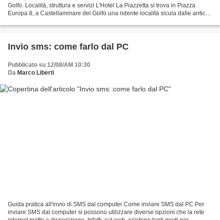
Golfo. Località, struttura e servizi L'Hotel La Piazzetta si trova in Piazza
Europa 8, a Castellammare del Golfo una ridente località sicula dalle antiche
tradizioni e dalle bellezze...
Invio sms: come farlo dal PC
Pubblicato su 12/08/AM 10:30
Da
Marco Liberti
Guida pratica all'invio di SMS dal computer Come inviare SMS dal PC Per
inviare SMS dal computer si possono utilizzare diverse opzioni che la rete
internet mette a disposizione. Infatti, sul web, esistono tanti modi per