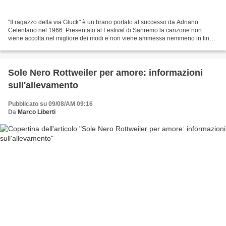
"Il ragazzo della via Gluck" è un brano portato al successo da Adriano
Celentano nel 1966. Presentato al Festival di Sanremo la canzone non
viene accolta nel migliore dei modi e non viene ammessa nemmeno in finale
ma sarà nei mesi e poi negli anni successivi...
Sole Nero Rottweiler per amore: informazioni
sull'allevamento
Pubblicato su 09/08/AM 09:16
Da
Marco Liberti