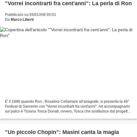
"Vorrei incontrarti fra cent'anni": La perla di Ron
Pubblicato su 05/01/AM 00:01
Da
Marco Liberti
E' il 1996 quando Ron , Rosalino Cellamare all'anagrafe, si presenta la 46°
Festival di Sanremo con "Vorrei incontrarti fra cent'anni". Ad accompagnarlo
sul palco è Tiziana Tosca Donati, ovvero, Tosca che sostituisce dal progetto
iniziale Ivana Spagna...
"Un piccolo Chopin": Masini canta la magia