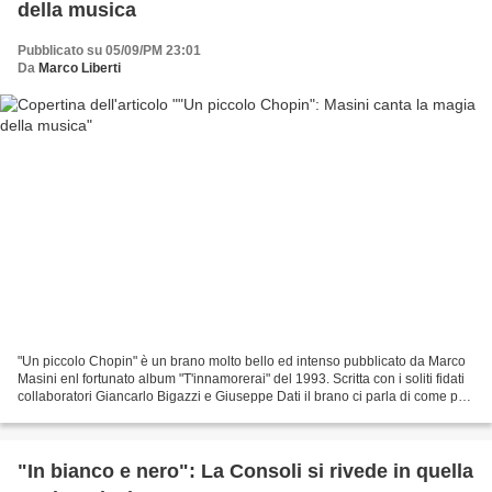
della musica
Pubblicato su 05/09/PM 23:01
Da
Marco Liberti
"Un piccolo Chopin" è un brano molto bello ed intenso pubblicato da Marco
Masini enl fortunato album "T'innamorerai" del 1993. Scritta con i soliti fidati
collaboratori Giancarlo Bigazzi e Giuseppe Dati il brano ci parla di come può
incidere la passione...
"In bianco e nero": La Consoli si rivede in quella