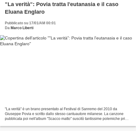
"La verità": Povia tratta l'eutanasia e il caso
Eluana Englaro
Pubblicato su 17/01/AM 00:01
Da
Marco Liberti
"La verità" è un brano presentato al Festival di Sanremo del 2010 da
Giuseppe Povia e scritto dallo stesso cantuautore milanese. La canzone
pubblicata poi nell'album "Scacco matto" suscitò tantissime polemiche prima
ancora di essere eseguita. Infatti,...