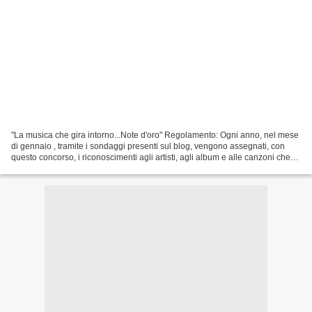
"La musica che gira intorno...Note d'oro" Regolamento: Ogni anno, nel mese
di gennaio , tramite i sondaggi presenti sul blog, vengono assegnati, con
questo concorso, i riconoscimenti agli artisti, agli album e alle canzoni che
hanno contraddistinto l'annata...