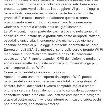
nella zona in cui si desidera collegare ci sono reti libere e non
protette da password sulle quali appoggiarsi. Al giorno d'oggi la
necessità di usare internet costantemente ha portato molte
grandi città in tutto il mondo ad adottare questo sistema,
posizionando aree ad hoc che consentano la connessione
wireless a internet a cittadini e turisti, gratuitamente.
Le Wi-Fi point, in gran parte dei casi, si trovano nelle zone più
sensibili e frequentate delle grandi città come aeroporti, stazioni,
ospedali e università. Il fenomeno che giorno dopo giorno si
espande sempre di più, a oggi, è presente soprattutto nel nord
Europa e negli USA. Su internet ci sono delle vere e proprie Wi-Fi
map come sul sito Wefi.com. Inoltre è possibile individuare
queste zone Wi-Fi anche usando il GPS del telefonino mediante
applicazioni adatte. In questo modo si può trovare il luogo più
vicino coperto da reti Wi-Fi.
Come usufruire della connessione gratis
Appena trovata una area coperta dal segnale Wi-Fi potete
usufruire della connessione in maniera totalmente gratuita. Vi
basterà, infatti, accendere il vostro computer, tablet o smart
phone e ricercare il segnale non protetto sul quale appoggiarvi e
connettervi senza problemi. Così potrete cominciare a navigare
grazie al vostro modem wireless interno o, in caso di apparecchi
non predisposti, con modem esterno.